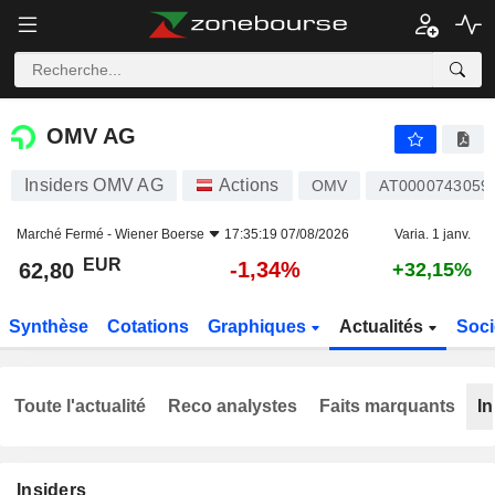
OMV AG
62,80
€
-1,34%
OMV AG
Insiders OMV AG
Actions
OMV
AT0000743059
Marché Fermé -
Wiener Boerse
17:35:19 07/08/2026
Varia. 1 janv.
EUR
-1,34%
62,80
+32,15%
Synthèse
Cotations
Graphiques
Actualités
Soci
Toute l'actualité
Reco analystes
Faits marquants
In
Insiders