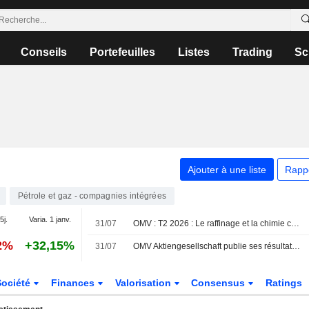
Conseils
Portefeuilles
Listes
Trading
Sc
Ajouter à une liste
Rapp
Pétrole et gaz - compagnies intégrées
5j.
Varia. 1 janv.
31/07
OMV : T2 2026 : Le raffinage et la chimie compensent les contraintes à l'exportation de l'Amont
2%
+32,15%
31/07
OMV Aktiengesellschaft publie ses résultats pour le deuxième trimestre et le premier semestre clos le 30 juin 2026
Société
Finances
Valorisation
Consensus
Ratings