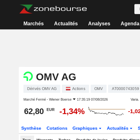
Marchés
Actualités
Analyses
Agenda
OMV AG
Dérivés OMV AG
Actions
OMV
AT0000743059
Marché Fermé -
Wiener Boerse
17:35:19 07/08/2026
Varia. 
62,80
-1,34%
EUR
-1,0
Synthèse
Cotations
Graphiques
Actualités