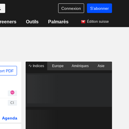
Connexion
S'abonner
reeners
Outils
Palmarès
Édition suisse
Indices
Europe
Amériques
Asie
ort PDF
CI
Agenda
Secteur
Dérivés
Fonds et ETFs