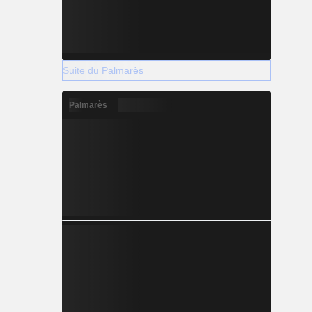
Suite du Palmarès
Palmarès