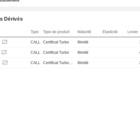
estissement
s Dérivés
Type
Type de produit
Maturité
Elasticité
Levier
S
CALL
Certificat Turbo
Illimité
CALL
Certificat Turbo
Illimité
S
CALL
Certificat Turbo Stop Loss
Illimité