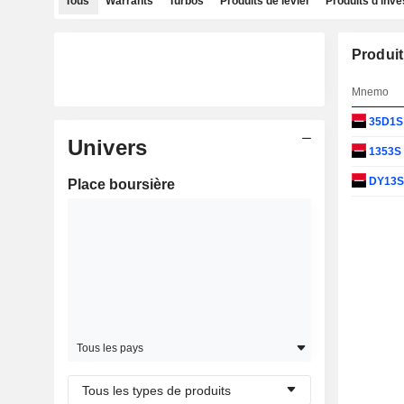
Tous
Warrants
Turbos
Produits de levier
Produits d'inv
Produit
Mnemo
35D1
Univers
1353S
DY13
Place boursière
Tous les pays
Tous les types de produits