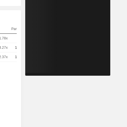
Parité
Cours
1.78x
5
7,040
EUR
4.27x
10
1,470
EUR
2.37x
10
2,652
EUR