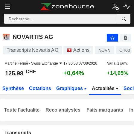
NOVARTIS AG
125,98
CHF
+0,64%
NOVARTIS AG
Transcripts Novartis AG
Actions
NOVN
CH001
Marché Fermé -
Swiss Exchange
17:30:53 07/08/2026
Varia. 1 janv.
CHF
+0,64%
125,98
+14,95%
Synthèse
Cotations
Graphiques
Actualités
Soci
Toute l'actualité
Reco analystes
Faits marquants
In
Transcripts