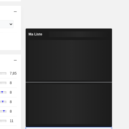
Ma Liste
7,85
8
8
8
8
11