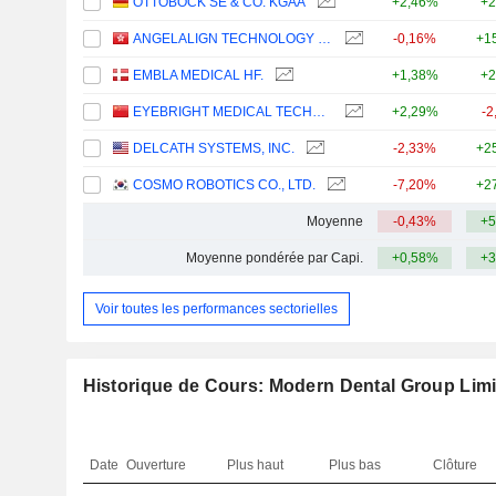
OTTOBOCK SE & CO. KGAA
+2,46%
+2
ANGELALIGN TECHNOLOGY INC.
-0,16%
+1
EMBLA MEDICAL HF.
+1,38%
+2
EYEBRIGHT MEDICAL TECHNOLOGY (BEIJING) CO., LTD.
+2,29%
-2
DELCATH SYSTEMS, INC.
-2,33%
+2
COSMO ROBOTICS CO., LTD.
-7,20%
+2
Moyenne
-0,43%
+5
Moyenne pondérée par Capi.
+0,58%
+3
Voir toutes les performances sectorielles
Historique de Cours: Modern Dental Group Lim
Date
Ouverture
Plus haut
Plus bas
Clôture