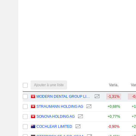
Ajouter à une liste
Varia.
Var
MODERN DENTAL GROUP LIMITED
-1,31%
-0
STRAUMANN HOLDING AG
+0,68%
+1
SONOVA HOLDING AG
+0,77%
+7
COCHLEAR LIMITED
-0,90%
+2