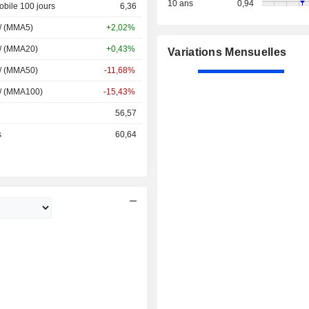
10 ans
0,94
bile 100 jours
6,36
 / (MMA5)
+2,02%
 / (MMA20)
+0,43%
Variations Mensuelles
 / (MMA50)
-11,68%
 / (MMA100)
-15,43%
56,57
s
60,64