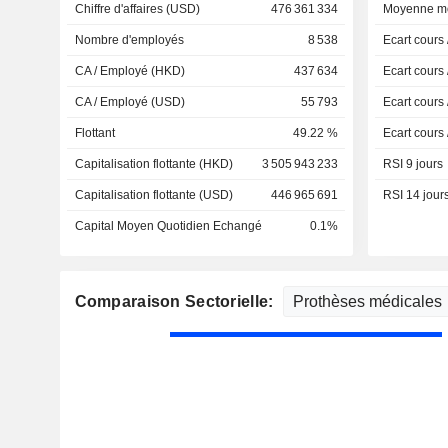
Chiffre d'affaires (USD)
476 361 334
Moyenne mo
Nombre d'employés
8 538
Ecart cours
CA / Employé (HKD)
437 634
Ecart cours
CA / Employé (USD)
55 793
Ecart cours
Flottant
49.22 %
Ecart cours
Capitalisation flottante (HKD)
3 505 943 233
RSI 9 jours
Capitalisation flottante (USD)
446 965 691
RSI 14 jour
Capital Moyen Quotidien Echangé
0.1%
Comparaison Sectorielle: