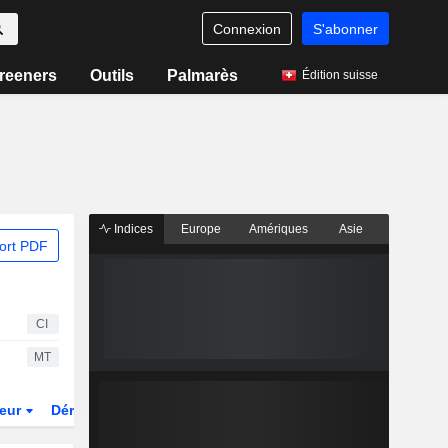
Connexion
S'abonner
reeners
Outils
Palmarès
Édition suisse
Indices
Europe
Amériques
Asie
ort PDF
CI
MT
teur
Dérivés