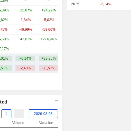
,28%
-
-
4,2 Md
2015
-2,14%
5,39%
+35,87%
+24,29%
2 Md
,62%
-1,84%
-5,02%
1,9 Md
,75%
-46,99%
-58,66%
1,15 Md
5,50%
+42,01%
+274,94%
534 M
7,17%
-
-
417 M
,01%
+6,14%
+38,85%
5,41 Md
,51%
-2,40%
-11,57%
ited
Volume
Variation