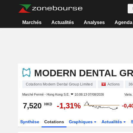
Marchés
Actualités
Analyses
Agenda
MODERN DENTAL GR
Cotations Modern Dental Group Limited
Actions
36
Marché Fermé -
Hong Kong S.E.
10:08:13 07/08/2026
Varia. 
7,520
-1,31%
HKD
-0,
Synthèse
Cotations
Graphiques
Actualités