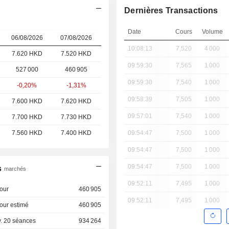
d
Dernières Transactions
Date
Cours
Volume
06/08/2026
07/08/2026
10:08:13
7,520
4 000
7.620 HKD
7.520 HKD
09:59:30
7,565
1 000
527 000
460 905
09:59:30
7,540
1 000
-0,20%
-1,31%
09:58:39
7,505
1 000
7.600 HKD
7.620 HKD
09:57:01
7,540
1 000
7.700 HKD
7.730 HKD
7.560 HKD
7.400 HKD
09:54:47
7,500
1 000
09:54:47
7,500
1 000
09:54:47
7,500
1 000
s
marchés
09:52:11
7,495
1 000
our
460 905
09:52:11
7,495
1 000
our estimé
460 905
. 20 séances
934 264