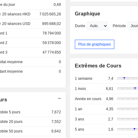
e du jour
0,49
Graphique
. 20 séances HKD
7 025 665,28
. 20 séances USD
895 688,02
Durée
Période
ord 1
78 794 000
ord 2
59 378 000
Plus de graphiques
ord 3
47 774 850
pital moyenne
0
Extrêmes de Cours
ottant moyenne
0
1 semaine
7,4
1 mois
6,61
Année en cours
4,96
urs
1 an
4,35
bile 5 jours
7,672
3 ans
2,7
bile 20 jours
7,552
5 ans
1,6
bile 50 jours
6,642