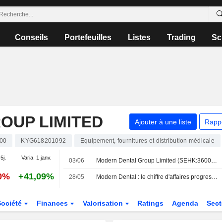
Conseils
Portefeuilles
Listes
Trading
Sc
OUP LIMITED
Ajouter à une liste
Rapp
00
KYG618201092
Equipement, fournitures et distribution médicale
5j.
Varia. 1 janv.
03/06
Modern Dental Group Limited (SEHK:3600) lance un programme de rachat d'actions portant sur 93 485 000 titres, soit 10% de son capital social, conformément à l'autorisation du 28 mai 2026.
40%
+41,09%
28/05
Modern Dental : le chiffre d'affaires progresse de 12% au premier trimestre
Société
Finances
Valorisation
Ratings
Agenda
Sec