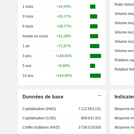
Ratio Volum
1 mois
+10,43%
Volume moy
3 mois
+26,17%
Volume moy
6 mois
+28,77%
Volume rec
Année en cours
+41,09%
Volume rec
1 an
+72,87%
Volume rec
3 ans
+149,83%
Rotation ca
5 ans
+8,99%
Rotation fl
10 ans
+144,95%
Données de base
Indicate
Capitalisation (HKD)
7 122 563 151
Moyenne mo
Capitalisation (USD)
908 041 331
Moyenne mo
Chiffre d'affaires (HKD)
3 736 519 000
Moyenne mo