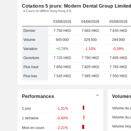
Cotations 5 jours: Modern Dental Group Limite
Cours en différé Hong Kong S.E.
03/08/2026
04/08/2026
05/08/2026
Dernier
7.750 HKD
7.665 HKD
7.635 HKD
Volume
945 000
329 500
294 000
Variation
+0,78%
-1,10%
-0,39%
Ouverture
7.720 HKD
7.790 HKD
7.605 HKD
Plus haut
7.850 HKD
7.805 HKD
7.765 HKD
Plus bas
7.545 HKD
7.585 HKD
7.550 HKD
Performances
Volume
Volume du j
1 jour
-1,31%
Volume du j
1 semaine
-0,40%
Volume moy
Mois en cours
-2,21%