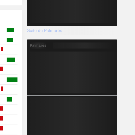
Suite du Palmarès
Palmarès