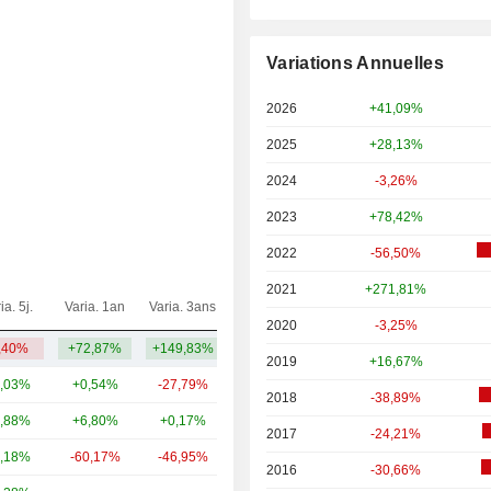
Variations Annuelles
2026
+41,09%
2025
+28,13%
2024
-3,26%
2023
+78,42%
2022
-56,50%
2021
+271,81%
ia. 5j.
Varia. 1an
Varia. 3ans
Capi.($)
2020
-3,25%
,40%
+72,87%
+149,83%
908 M
2019
+16,67%
,03%
+0,54%
-27,79%
20,05 Md
2018
-38,89%
,88%
+6,80%
+0,17%
17,09 Md
2017
-24,21%
,18%
-60,17%
-46,95%
5,8 Md
2016
-30,66%