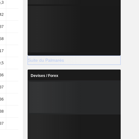
,3
22,5
13,61
15,47
42
24,94
14,2
16,33
37
19,33
12,27
13,8
58
63,2
63,36
66,93
17
10,36
13,88
13,43
Suite du Palmarès
,5
12,68
15,81
15,43
36
12,14
15,12
14,57
Devises / Forex
37
1,68
0,64
0,89
,36
0,33
-0,63
-0,13
38
1,75
0,67
0,94
,37
0,34
-0,66
-0,13