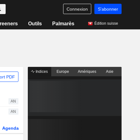
Connexion
S'abonner
reeners
Outils
Palmarès
Édition suisse
Indices
Europe
Amériques
Asie
ort PDF
AN
AN
Agenda
Secteur
Dérivés
Fonds et ETFs