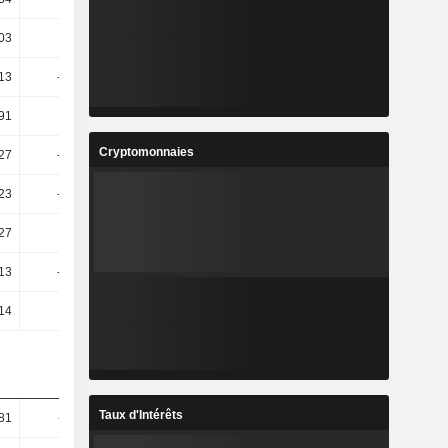
03
32,6
4,41
4,07
13
-23,48
10,87
-16,61
91
-5,12
3,97
-6,09
Cryptomonnaies
27
-54,27
92,28
-63,12
,23
-42,86
50
0
27
-98
3,32 k
-59,61
13
-97,35
2,52 k
-59,36
14
3,82
5,52
0
Taux d'Intérêts
81
-11,19
-9,01
9,68