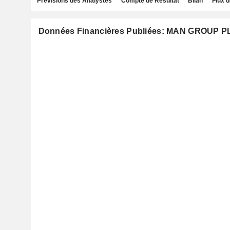
Prévisions des Analystes
Compte de Résultat
Bilan
Flux d
Données Financières Publiées: MAN GROUP P