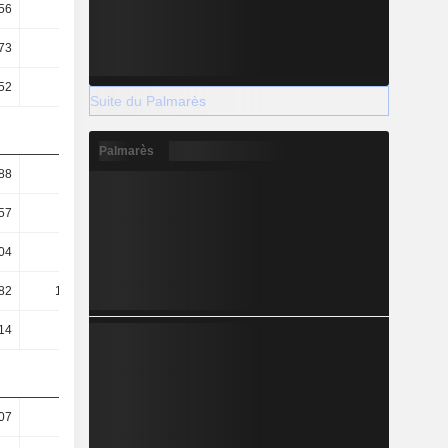
56
0,3
0,32
0,3
73
5,87
8,36
8,14
52
3,07
3,94
3,31
Suite du Palmarès
Palmarès
88
2,04
2,13
1,79
57
1,59
1,69
1,4
04
0,57
1,06
0,33
82
118,75
92,78
110,15
14
2,84
2,66
2,19
07
29,03
15,75
18,3