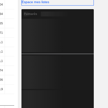
Espace mes listes
04
1,63
1,53
1,78
Palmarès
34
22,69
27,62
21,99
65
21,66
26,85
20,93
71
19,52
25,17
20,07
,1
20,12
20,99
12,67
,1
20,03
20,78
12,46
,1
20,03
20,78
12,46
74
10,83
14,44
11,44
26
1,01
27,99
11,54
,9
1,33
28,36
11,76