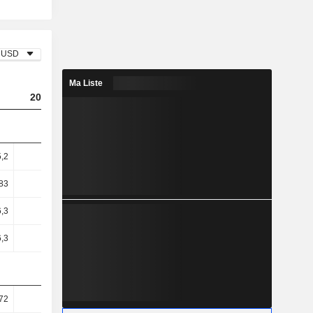
USD
Ma Liste
2023
2024
2025
,2
3,71
5,04
3,78
83
6,98
11,23
9,27
,3
14,2
18,31
10,95
,3
14,13
18,13
10,77
72
39,38
42,33
40,64