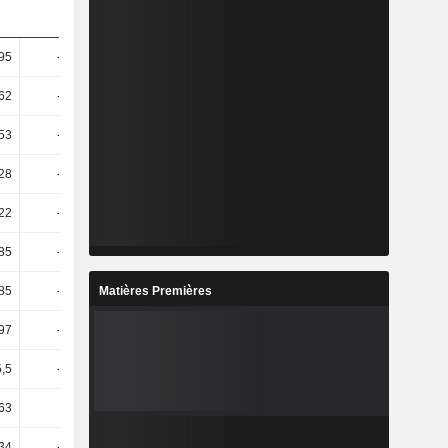
95
-32,56
22,77
-2,02
62
-52,33
31,96
-5,93
53
-67,56
49,43
-21,97
28
-68,57
52,17
-23,64
22
-69,76
58,33
-21,88
85
-61,35
28,09
-40,86
Matières Premières
85
-61,51
27,35
-41,28
97
-72,57
63,64
-22,34
,5
-57,64
29,38
-40,24
63
-7,11
-1,37
34,9
34
-15,74
-11,54
14,29