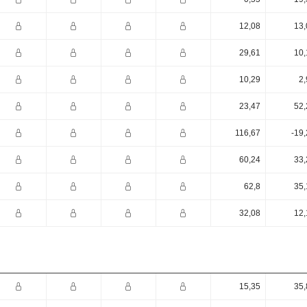
12,08
13,
29,61
10,
10,29
2,
23,47
52,
116,67
-19
60,24
33,
62,8
35,
32,08
12,
15,35
35,