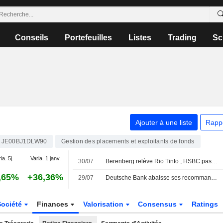
Conseils
Portefeuilles
Listes
Trading
Sc
Ajouter à une liste
Rapp
JE00BJ1DLW90
Gestion des placements et exploitants de fonds
ia. 5j.
Varia. 1 janv.
30/07
Berenberg relève Rio Tinto ; HSBC passe à l'achat sur Centrica
,65%
+36,36%
29/07
Deutsche Bank abaisse ses recommandations sur Diageo et Luceco
Société
Finances
Valorisation
Consensus
Ratings