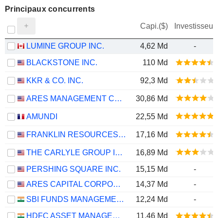
Principaux concurrents
Capi.($)
Investisseur
LUMINE GROUP INC.
4,62 Md
-
BLACKSTONE INC.
110 Md
KKR & CO. INC.
92,3 Md
ARES MANAGEMENT CORPORATION
30,86 Md
AMUNDI
22,55 Md
FRANKLIN RESOURCES, INC.
17,16 Md
THE CARLYLE GROUP INC.
16,89 Md
PERSHING SQUARE INC.
15,15 Md
-
ARES CAPITAL CORPORATION
14,37 Md
-
SBI FUNDS MANAGEMENT LIMITED
12,24 Md
-
HDFC ASSET MANAGEMENT COMPANY LIMITED
11,46 Md