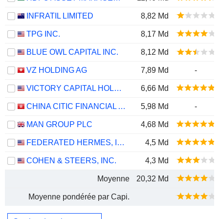
INFRATIL LIMITED
8,82 Md
TPG INC.
8,17 Md
BLUE OWL CAPITAL INC.
8,12 Md
VZ HOLDING AG
7,89 Md
-
VICTORY CAPITAL HOLDINGS, INC.
6,66 Md
CHINA CITIC FINANCIAL ASSET MANAGEMENT CO., LTD.
5,98 Md
-
MAN GROUP PLC
4,68 Md
FEDERATED HERMES, INC.
4,5 Md
COHEN & STEERS, INC.
4,3 Md
Moyenne
20,32 Md
Moyenne pondérée par Capi.