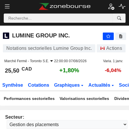
LUMINE GROUP INC.
25,50
$
+1,80%
LUMINE GROUP INC.
Notations sectorielles Lumine Group Inc.
Actions
Marché Fermé -
Toronto S.E.
22:00:00 07/08/2026
Varia. 1 janv.
CAD
+1,80%
25,50
-6,04%
Synthèse
Cotations
Graphiques
Actualités
Soci
Performances sectorielles
Valorisations sectorielles
Dividen
Secteur: