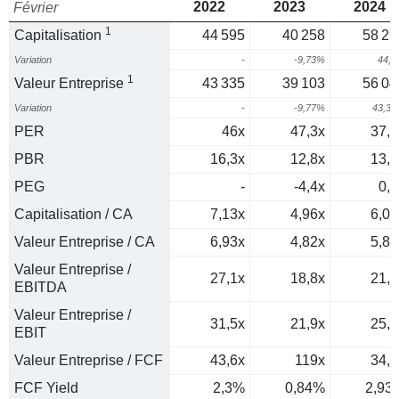
2022
2023
2024
Février
1
Capitalisation
44 595
40 258
58 29
Variation
-
-9,73%
44,
1
Valeur Entreprise
43 335
39 103
56 04
Variation
-
-9,77%
43,3
PER
46x
47,3x
37,9
PBR
16,3x
12,8x
13,8
PEG
-
-4,4x
0,5
Capitalisation / CA
7,13x
4,96x
6,06
Valeur Entreprise / CA
6,93x
4,82x
5,83
Valeur Entreprise /
27,1x
18,8x
21,5
EBITDA
Valeur Entreprise /
31,5x
21,9x
25,1
EBIT
Valeur Entreprise / FCF
43,6x
119x
34,1
FCF Yield
2,3%
0,84%
2,93