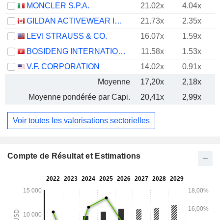
MONCLER S.P.A.
21.02x
4.04x
GILDAN ACTIVEWEAR INC.
21.73x
2.35x
LEVI STRAUSS & CO.
16.07x
1.59x
BOSIDENG INTERNATIONAL HOLDINGS LIMITED
11.58x
1.53x
V.F. CORPORATION
14.02x
0.91x
Moyenne
17,20x
2,18x
Moyenne pondérée par Capi.
20,41x
2,99x
Voir toutes les valorisations sectorielles
Compte de Résultat et Estimations