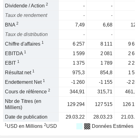
2
Dividende / Action
-
-
Taux de rendement
-
-
2
BNA
7,49
6,68
12,
Taux de distribution
-
-
1
Chiffre d'affaires
6 257
8 111
9 61
1
EBITDA
1 599
2 081
2 61
1
EBIT
1 375
1 789
2 23
1
Résultat net
975,3
854,8
1 55
1
Endettement Net
-1 260
-1 155
-2 24
2
Cours de référence
344,91
315,71
461,9
Nbr de Titres (en
129 294
127 515
126 19
Milliers)
Date de publication
29.03.22
28.03.23
21.03.2
1
2
USD en Millions
USD
Données Estimées