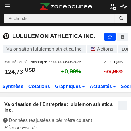
LULULEMON ATHLETICA INC.
124,73
$
+0,99%
LULULEMON ATHLETICA INC.
Valorisation lululemon athletica Inc.
Actions
LUL
Marché Fermé -
Nasdaq
22:00:00 06/08/2026
Varia. 1 janv.
USD
+0,99%
124,73
-39,98%
Synthèse
Cotations
Graphiques
Actualités
Soci
Valorisation de l'Entreprise: lululemon athletica
Inc.
Données réajustées à périmètre courant
Période Fiscale :