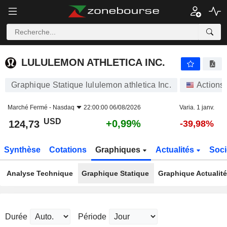
LULULEMON ATHLETICA INC.
124,73
$
+0,99%
LULULEMON ATHLETICA INC.
Graphique Statique lululemon athletica Inc.
Actions
Marché Fermé -
Nasdaq
22:00:00 06/08/2026
Varia. 1 janv.
USD
+0,99%
124,73
-39,98%
Synthèse
Cotations
Graphiques
Actualités
Soci
Analyse Technique
Graphique Statique
Graphique Actualit
Durée
Période