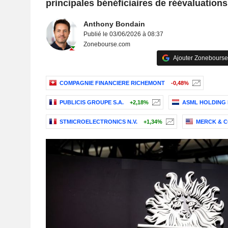
principales bénéficiaires de réévaluations
Anthony Bondain
Publié le 03/06/2026 à 08:37
Zonebourse.com
Ajouter Zonebourse
COMPAGNIE FINANCIERE RICHEMONT
-0,48%
PUBLICIS GROUPE S.A.
+2,18%
ASML HOLDING N
STMICROELECTRONICS N.V.
+1,34%
MERCK & CO