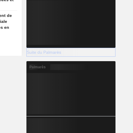
ent de
iale
es en
Suite du Palmarès
Palmarès