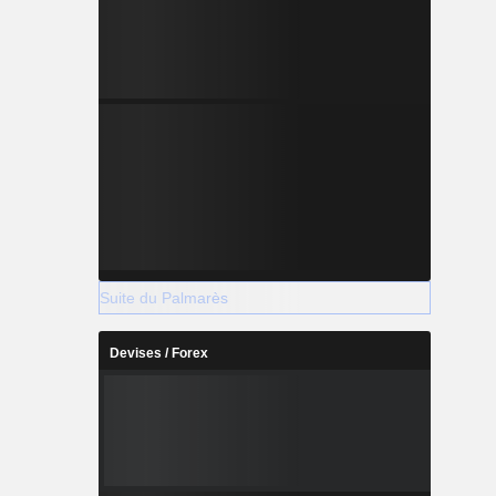
Suite du Palmarès
Devises / Forex