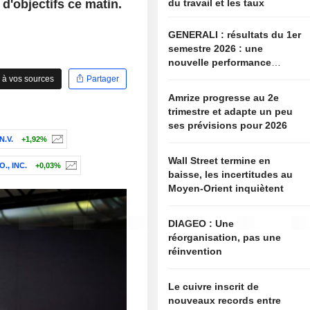
 d'objectifs ce matin.
du travail et les taux
GENERALI : résultats du 1er
semestre 2026 : une
nouvelle performance
supérieure aux attentes,
 à vos sources
Partager
bien que partiellement
Amrize progresse au 2e
anticipée
trimestre et adapte un peu
ses prévisions pour 2026
.V.
+1,92%
Wall Street termine en
., INC.
+0,03%
baisse, les incertitudes au
Moyen-Orient inquiètent
DIAGEO : Une
réorganisation, pas une
réinvention
Le cuivre inscrit de
nouveaux records entre