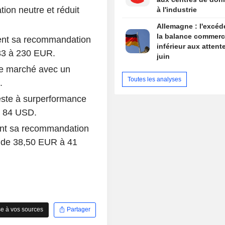
ion neutre et réduit
à l'industrie
Allemagne : l'excéd
la balance commerc
ent sa recommandation
inférieur aux attent
 233 à 230 EUR.
juin
de marché avec un
Toutes les analyses
.
este à surperformance
à 84 USD.
ent sa recommandation
rs de 38,50 EUR à 41
e à vos sources
Partager