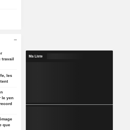
r
Ma Liste
 travail
fe, les
tent
on
r le yen
record
hômage
e que