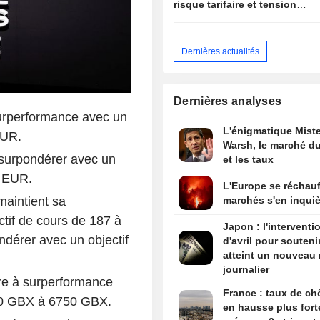
risque tarifaire et tensions
sur l'offre
Dernières actualités
Dernières analyses
urperformance avec un
L'énigmatique Miste
EUR.
Warsh, le marché du
 surpondérer avec un
et les taux
0 EUR.
L'Europe se réchauf
 maintient sa
marchés s'en inquiè
ctif de cours de 187 à
Japon : l'interventi
dérer avec un objectif
d'avril pour souteni
atteint un nouveau 
journalier
re à surperformance
France : taux de c
640 GBX à 6750 GBX.
en hausse plus fort