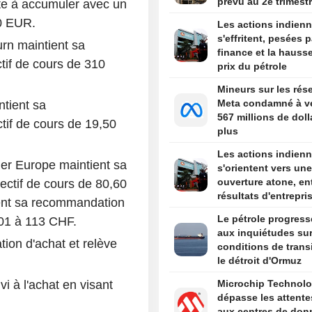
prévu au 2e trimest
te à accumuler avec un
20 EUR.
Les actions indien
s'effritent, pesées p
rn maintient sa
finance et la hauss
tif de cours de 310
prix du pétrole
Mineurs sur les rés
Meta condamné à v
tient sa
567 millions de doll
tif de cours de 19,50
plus
Les actions indien
er Europe maintient sa
s'orientent vers une
ouverture atone, en
ectif de cours de 80,60
résultats d'entrepri
ent sa recommandation
tensions au Moyen-
Le pétrole progress
 101 à 113 CHF.
aux inquiétudes sur
on d'achat et relève
conditions de trans
le détroit d'Ormuz
i à l'achat en visant
Microchip Technol
dépasse les attente
aux centres de don