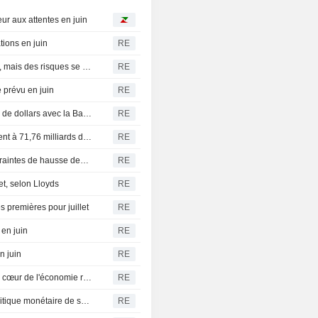
ur aux attentes en juin
ions en juin
RE
La demande en IA soutient le moteur exportateur chinois, mais des risques se profilent
RE
 prévu en juin
RE
L'Afrique du Sud signe un accord de prêt de 500 millions de dollars avec la Banque asiatique d'investissement dans les infrastructures
RE
Afrique du Sud : les réserves nettes de change progressent à 71,76 milliards de dollars en juillet
RE
HUILES VÉGÉTALES-L'huile de palme recule face aux craintes de hausse des stocks et à la faiblesse des exportations
RE
et, selon Lloyds
RE
 premières pour juillet
RE
 en juin
RE
n juin
RE
Les attaques ukrainiennes contre Wildberries frappent le cœur de l'économie russe
RE
BoJ : Kazuyuki Masu s'exprimera avant la réunion de politique monétaire de septembre
RE