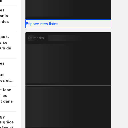
re
nes
ar la
e des
Espace mes listes
eaux:
Palmarès
erser
ars de
nes
tre
ses et
Orient
e face
 les
it dans
ogy
s grâce
nées et