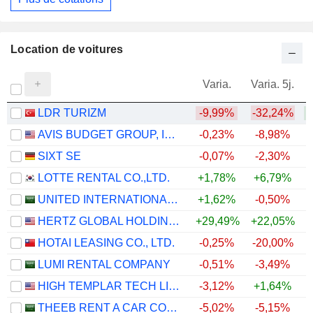
Location de voitures
Varia.
Varia. 5j.
LDR TURIZM
-9,99%
-32,24%
+
AVIS BUDGET GROUP, INC.
-0,23%
-8,98%
SIXT SE
-0,07%
-2,30%
LOTTE RENTAL CO.,LTD.
+1,78%
+6,79%
+
UNITED INTERNATIONAL TRANSPORTATION COMPANY
+1,62%
-0,50%
HERTZ GLOBAL HOLDINGS, INC.
+29,49%
+22,05%
HOTAI LEASING CO., LTD.
-0,25%
-20,00%
LUMI RENTAL COMPANY
-0,51%
-3,49%
HIGH TEMPLAR TECH LIMITED
-3,12%
+1,64%
THEEB RENT A CAR COMPANY
-5,02%
-5,15%