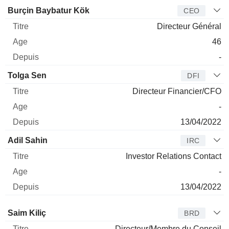
Dirigeant
Titre
Age
Depuis
Burçin Baybatur Kök
CEO
Directeur Général
46
-
Tolga Sen
DFI
Directeur Financier/CFO
-
13/04/2022
Adil Sahin
IRC
Investor Relations Contact
-
13/04/2022
Administrateur
Titre
Age
Depuis
Saim Kiliç
BRD
Directeur/Membre du Conseil