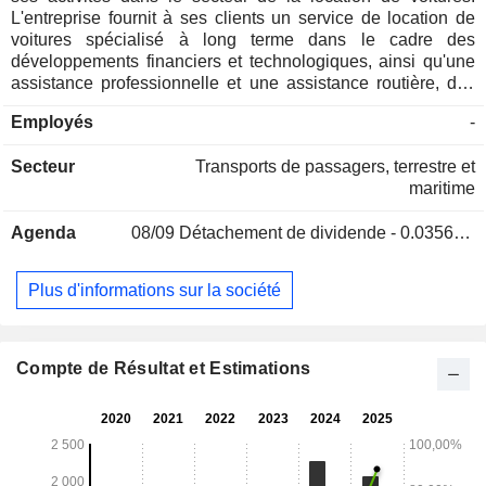
L'entreprise fournit à ses clients un service de location de
voitures spécialisé à long terme dans le cadre des
développements financiers et technologiques, ainsi qu'une
assistance professionnelle et une assistance routière, des
véhicules de secours, un service d'entretien et de réparation,
Employés
-
un examen, une gestion des pneus, une gestion des
pénalités, un service de voiturier et d'autres demandes
Secteur
Transports de passagers, terrestre et
spéciales des clients. En outre, l'entité propose une
maritime
assurance responsabilité financière obligatoire (circulation)
et une assurance tous risques pour tous les véhicules sans
Agenda
08/09
Détachement de dividende - 0.03565 TRY
frais supplémentaires.
Plus d'informations sur la société
Compte de Résultat et Estimations