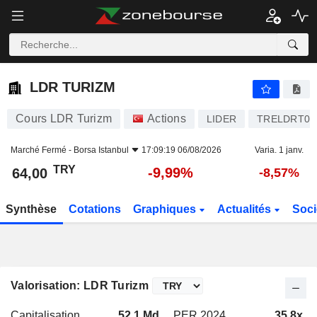
LDR TURIZM
64,00
₺
-9,99%
LDR TURIZM
Cours LDR Turizm
Actions
LIDER
TRELDRT00
Marché Fermé -
Borsa Istanbul
17:09:19 06/08/2026
Varia. 1 janv.
TRY
-9,99%
64,00
-8,57%
Synthèse
Cotations
Graphiques
Actualités
Soci
Valorisation: LDR Turizm
Capitalisation
52,1 Md
PER 2024
35,8x