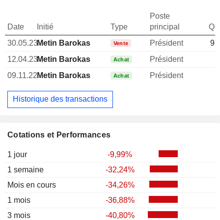
Poste
Date
Initié
Type
principal
Qua
30.05.23
Metin Barokas
Président
97
Vente
12.04.23
Metin Barokas
Président
1
Achat
09.11.22
Metin Barokas
Président
1
Achat
Historique des transactions
Cotations et Performances
1 jour
-9,99%
1 semaine
-32,24%
Mois en cours
-34,26%
1 mois
-36,88%
3 mois
-40,80%