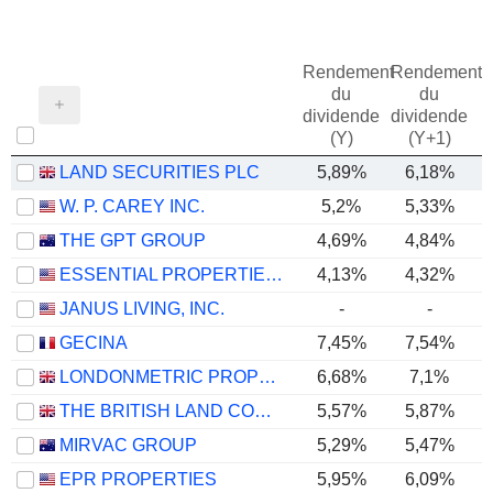
Rendement
Rendement
du
du
dividende
dividende
(Y)
(Y+1)
LAND SECURITIES PLC
5,89%
6,18%
W. P. CAREY INC.
5,2%
5,33%
THE GPT GROUP
4,69%
4,84%
ESSENTIAL PROPERTIES REALTY TRUST, INC.
4,13%
4,32%
JANUS LIVING, INC.
-
-
GECINA
7,45%
7,54%
LONDONMETRIC PROPERTY PLC
6,68%
7,1%
THE BRITISH LAND COMPANY PLC
5,57%
5,87%
MIRVAC GROUP
5,29%
5,47%
EPR PROPERTIES
5,95%
6,09%