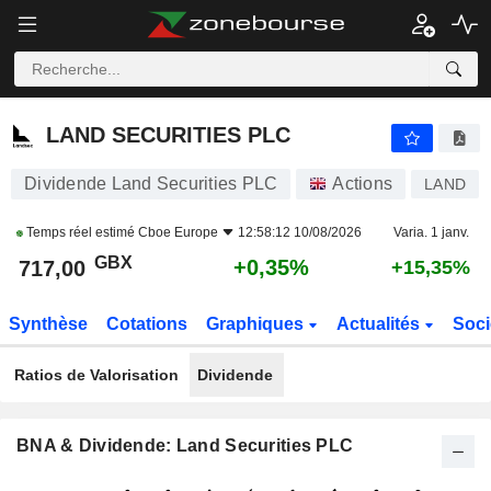
LAND SECURITIES PLC
717,00
p
+0,35%
LAND SECURITIES PLC
Dividende Land Securities PLC
Actions
LAND
Temps réel estimé
Cboe Europe
12:58:12 10/08/2026
Varia. 1 janv.
GBX
+0,35%
717,00
+15,35%
Synthèse
Cotations
Graphiques
Actualités
Soci
Ratios de Valorisation
Dividende
BNA & Dividende: Land Securities PLC