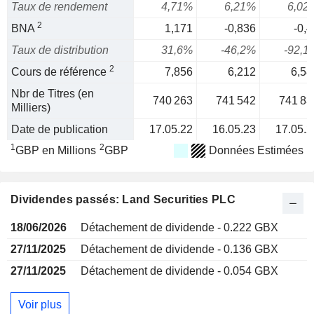
Taux de rendement
4,71%
6,21%
6,02
2
BNA
1,171
-0,836
-0,4
Taux de distribution
31,6%
-46,2%
-92,1
2
Cours de référence
7,856
6,212
6,58
Nbr de Titres (en
740 263
741 542
741 83
Milliers)
Date de publication
17.05.22
16.05.23
17.05.2
1
2
GBP en Millions
GBP
Données Estimées
Dividendes passés: Land Securities PLC
18/06/2026
Détachement de dividende - 0.222 GBX
27/11/2025
Détachement de dividende - 0.136 GBX
27/11/2025
Détachement de dividende - 0.054 GBX
Voir plus