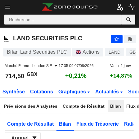
LAND SECURITIES PLC
714,50
p
+0,21%
LAND SECURITIES PLC
Bilan Land Securities PLC
Actions
LAND
GB0
Marché Fermé -
London S.E.
17:35:09 07/08/2026
Varia. 1 janv.
GBX
+0,21%
714,50
+14,87%
Synthèse
Cotations
Graphiques
Actualités
Soci
Prévisions des Analystes
Compte de Résultat
Bilan
Flux d
Compte de Résultat
Bilan
Flux de Trésorerie
Ratios
Annuel