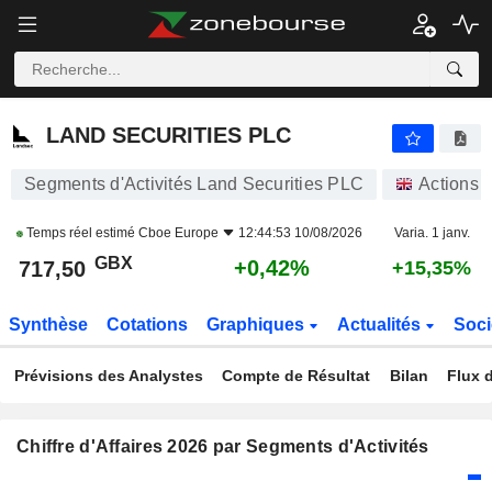
LAND SECURITIES PLC
717,50
p
+0,42%
LAND SECURITIES PLC
Segments d'Activités Land Securities PLC
Actions
Temps réel estimé
Cboe Europe
12:44:53 10/08/2026
Varia. 1 janv.
GBX
+0,42%
717,50
+15,35%
Synthèse
Cotations
Graphiques
Actualités
Soci
Prévisions des Analystes
Compte de Résultat
Bilan
Flux d
Chiffre d'Affaires 2026 par Segments d'Activités