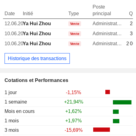
Poste
Date
Initié
Type
principal
Qua
12.06.20
Ya Hui Zhou
Administrateur
28
Vente
10.06.20
Ya Hui Zhou
Administrateur
36
Vente
10.06.20
Ya Hui Zhou
Administrateur
2 00
Vente
Historique des transactions
Cotations et Performances
1 jour
-1,15%
1 semaine
+21,94%
Mois en cours
+1,62%
1 mois
+1,97%
3 mois
-15,69%