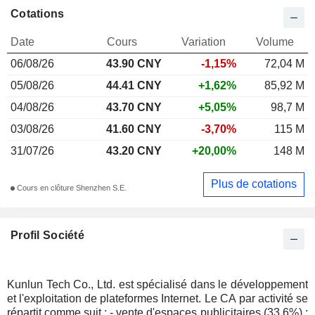
Cotations
Date
Cours
Variation
Volume
06/08/26
43.90 CNY
-1,15%
72,04 M
05/08/26
44.41 CNY
+1,62%
85,92 M
04/08/26
43.70 CNY
+5,05%
98,7 M
03/08/26
41.60 CNY
-3,70%
115 M
31/07/26
43.20 CNY
+20,00%
148 M
Plus de cotations
Cours en clôture Shenzhen S.E.
Profil Société
Kunlun Tech Co., Ltd. est spécialisé dans le développement
et l'exploitation de plateformes Internet. Le CA par activité se
répartit comme suit : - vente d'espaces publicitaires (33,6%) ;