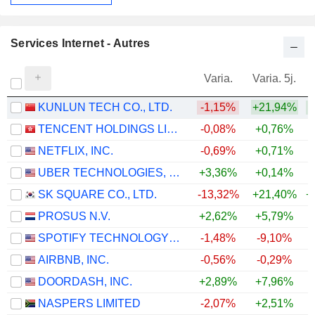
Services Internet - Autres
Varia.
Varia. 5j.
KUNLUN TECH CO., LTD.
-1,15%
+21,94%
+
TENCENT HOLDINGS LIMITED
-0,08%
+0,76%
NETFLIX, INC.
-0,69%
+0,71%
UBER TECHNOLOGIES, INC.
+3,36%
+0,14%
SK SQUARE CO., LTD.
-13,32%
+21,40%
+
PROSUS N.V.
+2,62%
+5,79%
SPOTIFY TECHNOLOGY S.A.
-1,48%
-9,10%
AIRBNB, INC.
-0,56%
-0,29%
+
DOORDASH, INC.
+2,89%
+7,96%
NASPERS LIMITED
-2,07%
+2,51%