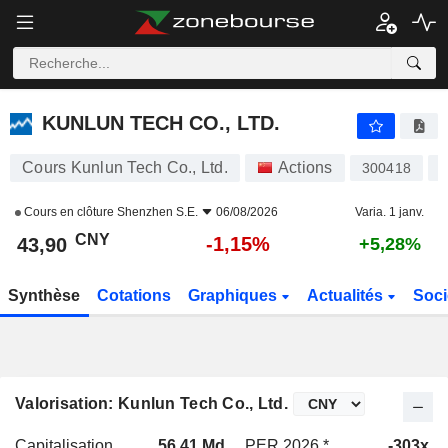
KUNLUN TECH CO., LTD.
43,90
¥
-1,15%
KUNLUN TECH CO., LTD.
Cours Kunlun Tech Co., Ltd.
Actions
300418
Cours en clôture
Shenzhen S.E.
06/08/2026
Varia. 1 janv.
CNY
-1,15%
43,90
+5,28%
Synthèse
Cotations
Graphiques
Actualités
Soci
Valorisation: Kunlun Tech Co., Ltd.
Capitalisation
56,41 Md
PER 2026 *
-303x