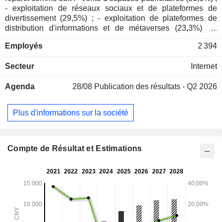
- exploitation de réseaux sociaux et de plateformes de
divertissement (29,5%) ; - exploitation de plateformes de
distribution d'informations et de métaverses (23,3%) ; -
exploitation de plateformes de jeux mobiles (10,9%) ; -
Employés
2 394
développement de technologies Internet (0,5%) ; - autres
(2,2%). 86% du CA est réalisé à l'international.
Secteur
Internet
Agenda
28/08
Publication des résultats - Q2 2026
Plus d'informations sur la société
Compte de Résultat et Estimations