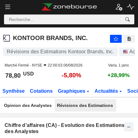
KONTOOR BRANDS, INC.
78,80
$
-5,80%
KONTOOR BRANDS, INC.
Révisions des Estimations Kontoor Brands, Inc.
Act
Marché Fermé -
NYSE
22:00:03 06/08/2026
Varia. 1 janv.
USD
-5,80%
78,80
+28,99%
Synthèse
Cotations
Graphiques
Actualités
Soci
Opinion des Analystes
Révisions des Estimations
Chiffre d'affaires (CA) - Evolution des Estimations
des Analystes