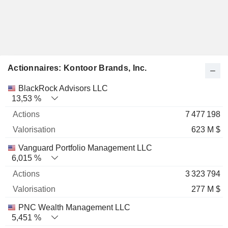
Actionnaires: Kontoor Brands, Inc.
Nom
Actions
%
Valorisation
BlackRock Advisors LLC
13,53 %
7 477 198
623 M $
Vanguard Portfolio Management LLC
6,015 %
3 323 794
277 M $
PNC Wealth Management LLC
5,451 %