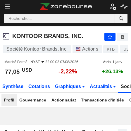
KONTOOR BRANDS, INC.
77,05
$
-2,22%
KONTOOR BRANDS, INC.
Société Kontoor Brands, Inc.
Actions
KTB
US5
Marché Fermé -
NYSE
22:00:03 07/08/2026
Varia. 1 janv.
USD
-2,22%
77,05
+26,13%
Synthèse
Cotations
Graphiques
Actualités
Soci
Profil
Gouvernance
Actionnariat
Transactions d'initiés