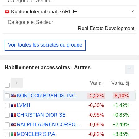
Nom
Secteur
Kontoor International SARL
Real Estate Development
Voir toutes les sociétés du groupe
Habillement et accessoires - Autres
Varia.
Varia. 5j.
KONTOOR BRANDS, INC.
-2,22%
-8,10%
+
LVMH
-0,30%
+1,42%
CHRISTIAN DIOR SE
-0,95%
+0,83%
RALPH LAUREN CORPORATION
-0,08%
+2,49%
+
MONCLER S.P.A.
-0,82%
+3,85%