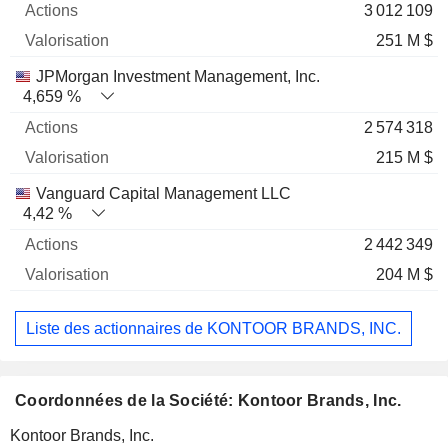
3 012 109
251 M $
JPMorgan Investment Management, Inc.
4,659 %
2 574 318
215 M $
Vanguard Capital Management LLC
4,42 %
2 442 349
204 M $
Liste des actionnaires de KONTOOR BRANDS, INC.
Coordonnées de la Société: Kontoor Brands, Inc.
Kontoor Brands, Inc.