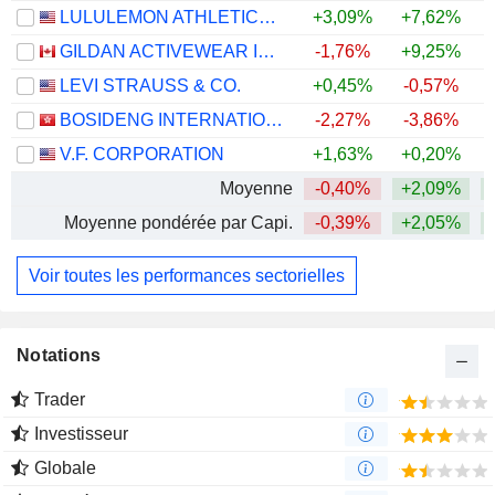
LULULEMON ATHLETICA INC.
+3,09%
+7,62%
GILDAN ACTIVEWEAR INC.
-1,76%
+9,25%
+
LEVI STRAUSS & CO.
+0,45%
-0,57%
+
BOSIDENG INTERNATIONAL HOLDINGS LIMITED
-2,27%
-3,86%
V.F. CORPORATION
+1,63%
+0,20%
+
Moyenne
-0,40%
+2,09%
+
Moyenne pondérée par Capi.
-0,39%
+2,05%
Voir toutes les performances sectorielles
Notations
Trader
Investisseur
Globale