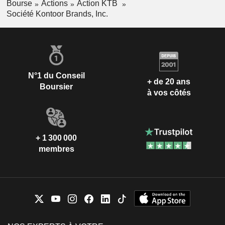
Bourse
Actions
Action KTB
Société Kontoor Brands, Inc.
N°1 du Conseil
+ de 20 ans
Boursier
à vos côtés
+ 1 300 000
membres