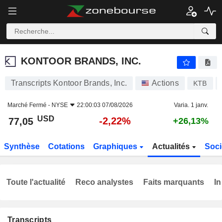
KONTOOR BRANDS, INC.
77,05
$
-2,22%
KONTOOR BRANDS, INC.
Transcripts Kontoor Brands, Inc.
Actions
KTB
Marché Fermé -
NYSE
22:00:03 07/08/2026
Varia. 1 janv.
USD
-2,22%
77,05
+26,13%
Synthèse
Cotations
Graphiques
Actualités
Soci
Toute l'actualité
Reco analystes
Faits marquants
In
Transcripts