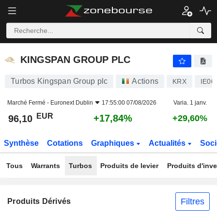
KINGSPAN GROUP PLC
96,10
€
+17,84%
KINGSPAN GROUP PLC
Turbos Kingspan Group plc
Actions
KRX
IE00
Marché Fermé -
Euronext Dublin
17:55:00 07/08/2026
Varia. 1 janv.
EUR
+17,84%
96,10
+29,60%
Synthèse
Cotations
Graphiques
Actualités
Soci
Tous
Warrants
Turbos
Produits de levier
Produits d'inv
Filtres
Produits Dérivés