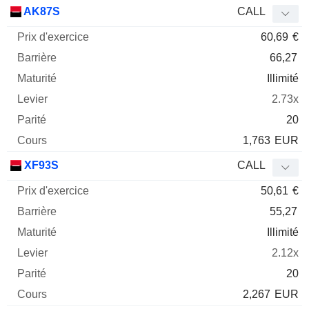
Prix
AK87S
CALL
d'exercice
Barrière
Maturité
Elasticité
60,69
€
Mnemo
Type
Parit
66,27
Illimité
2.73x
20
1,763
EUR
XF93S
CALL
50,61
€
55,27
Illimité
2.12x
20
2,267
EUR