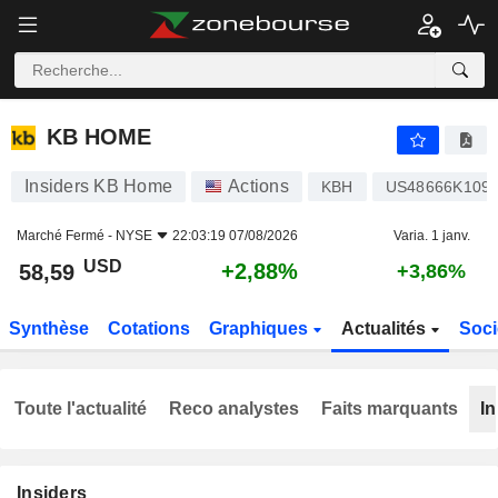
KB HOME
58,59
$
+2,88%
KB HOME
Insiders KB Home
Actions
KBH
US48666K109
Marché Fermé -
NYSE
22:03:19 07/08/2026
Varia. 1 janv.
USD
+2,88%
58,59
+3,86%
Synthèse
Cotations
Graphiques
Actualités
Soci
Toute l'actualité
Reco analystes
Faits marquants
In
Insiders