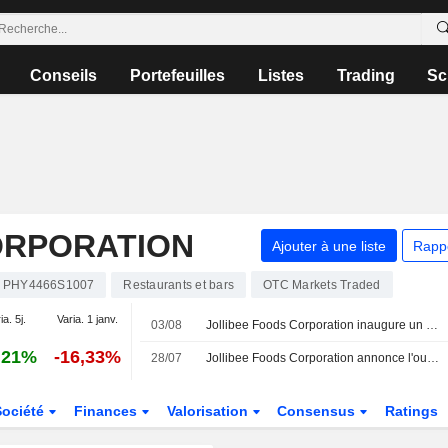
Conseils
Portefeuilles
Listes
Trading
Sc
ORPORATION
Ajouter à une liste
Rapp
PHY4466S1007
Restaurants et bars
OTC Markets Traded
ia. 5j.
Varia. 1 janv.
03/08
Jollibee Foods Corporation inaugure un nouveau restaurant au centre-ville de San Francisco
,21%
-16,33%
28/07
Jollibee Foods Corporation annonce l'ouverture d'une nouvelle franchise au centre-ville de San Francisco
Société
Finances
Valorisation
Consensus
Ratings