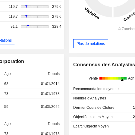
119,7
279,6
119,7
279,6
91,1
328,4
otations
Plus de notations
Corporation
Consensus des Analyste
Age
Depuis
Vente
Ach
68
01/01/2014
Recommandation moyenne
73
01/01/1978
Nombre d'Analystes
59
01/05/2022
Dernier Cours de Cloture
1
Objectif de cours Moyen
2
Age
Depuis
Ecart / Objectif Moyen
73
01/01/1978