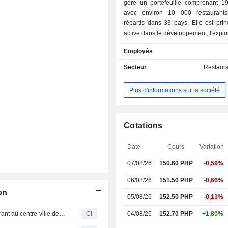
gère un portefeuille comprenant 1
avec environ 10 000 restaurants
répartis dans 33 pays. Elle est pri
active dans le développement, l'exploi
franchise de restaurants à service r
Employés
sous la marque Jollibee aux Philipp
opère à travers trois segments, à
Secteur
Restaura
restauration, la franchise et les s
soutien. Le segment de la restau
Plus d'informations sur la société
chargé de l'exploitation des QS
fabrication de produits alimentaires
être vendus aux points de vente Q
par le groupe Jollibee et à ses fra
Cotations
segment de la franchise est cha
franchise des concepts de restaurant
Date
Cours
Variation
rapide du groupe Jollibee. Le s
07/08/26
150.60 PHP
-0,59%
services de soutien fournit divers s
franchisés indépendants du groupe
06/08/26
151.50 PHP
-0,66%
notamment la réparation et l’ent
on
équipements des magasins, la g
05/08/26
152.50 PHP
-0,13%
personnel, les services d’assistance 
Jollibee Foods Corporation inaugure un nouveau restaurant au centre-ville de San Francisco
CI
04/08/26
152.70 PHP
+1,80%
activités commerciales visant à so
systèmes de restauration rapide.