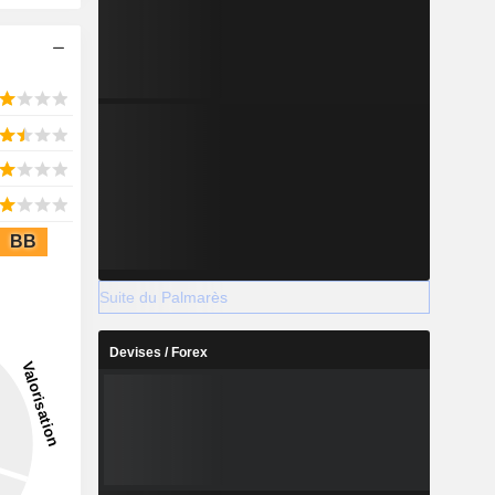
BB
Suite du Palmarès
Devises / Forex