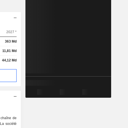
2027 *
363 Md
11,81 Md
44,12 Md
 chaîne de
 La société