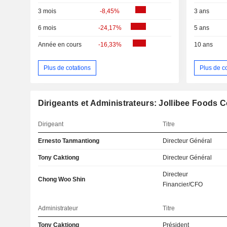
3 mois
-8,45%
3 ans
6 mois
-24,17%
5 ans
Année en cours
-16,33%
10 ans
Plus de cotations
Plus de c
Dirigeants et Administrateurs: Jollibee Foods 
Dirigeant
Titre
Ernesto Tanmantiong
Directeur Général
Tony Caktiong
Directeur Général
Directeur
Chong Woo Shin
Financier/CFO
Administrateur
Titre
Tony Caktiong
Président