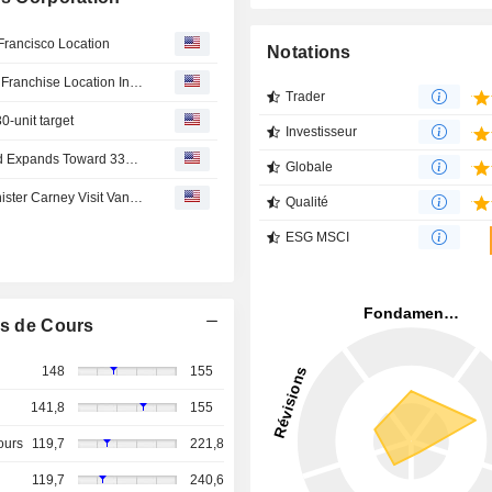
rancisco Location
Notations
Jollibee Foods Corporation Announces Opening Of New Franchise Location In Downtown San Francisco
Trader
0-unit target
Investisseur
Jollibee Adds Three Multi-Unit Franchise Developers And Expands Toward 330 US Franchise Restaurants By 2030
Globale
Philippine President Ferdinand Marcos Jr. and Prime Minister Carney Visit Vancouver Jollibee in Celebration of the Brand's Economic Impact and Expansion in Canada
Qualité
ESG MSCI
s de Cours
148
155
141,8
155
ours
119,7
221,8
119,7
240,6