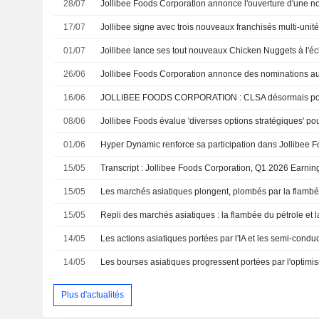
28/07
17/07
01/07
Jollibee lance ses tout nouveaux Chicken Nuggets à l'éc
26/06
16/06
JOLLIBEE FOODS CORPORATION : CLSA désormais positi
08/06
01/06
Hyper Dynamic renforce sa participation dans Jollibee 
15/05
Transcript : Jollibee Foods Corporation, Q1 2026 Earnin
15/05
15/05
14/05
14/05
Plus d'actualités