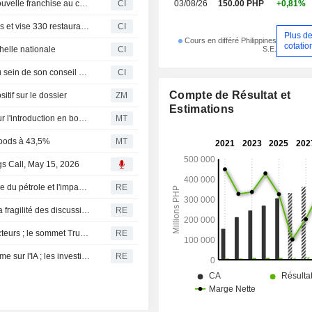
Jollibee Foods Corporation annonce l'ouverture d'une nouvelle franchise au centre-ville de San Francisco
CI
03/08/26
150.00 PHP
+0,81%
Jollibee signe avec trois nouveaux franchisés multi-unités et vise 330 restaurants aux États-Unis d'ici 2030
CI
Plus d
Cours en différé Philippines
cotatio
S.E.
helle nationale
CI
Jollibee Foods Corporation annonce des nominations au sein de son conseil d'administration
CI
Compte de Résultat et
f sur le dossier
ZM
Estimations
Jollibee Foods évalue 'diverses options stratégiques' pour l'introduction en bourse de ses activités internationales
MT
Foods à 43,5%
MT
gs Call, May 15, 2026
Les marchés asiatiques plongent, plombés par la flambée du pétrole et l'impasse des négociations USA-Iran
RE
Repli des marchés asiatiques : la flambée du pétrole et la fragilité des discussions USA-Iran attisent les craintes inflationnistes
RE
Les actions asiatiques portées par l'IA et les semi-conducteurs ; le sommet Trump-Xi en ligne de mire
RE
Les bourses asiatiques progressent portées par l'optimisme sur l'IA ; les investisseurs scrutent le sommet Trump-Xi
RE