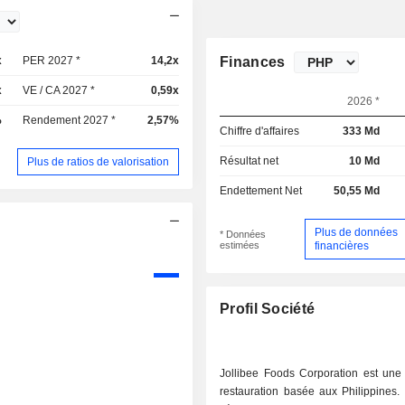
x
PER 2027 *
14,2x
Finances
x
VE / CA 2027 *
0,59x
2026 *
%
Rendement 2027 *
2,57%
Chiffre d'affaires
333 Md
Résultat net
10 Md
Plus de ratios de valorisation
Endettement Net
50,55 Md
Plus de données
* Données
estimées
financières
Profil Société
Jollibee Foods Corporation est une
restauration basée aux Philippines.