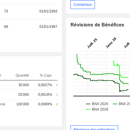
Consensus
73
01/01/1993
Révisions de Bénéfices
68
01/01/1987
l
Quantité
% Capi.
30 000
0,0027%
20 000
0,0018%
eral
100 000
0,0089%
Révisions des estimations