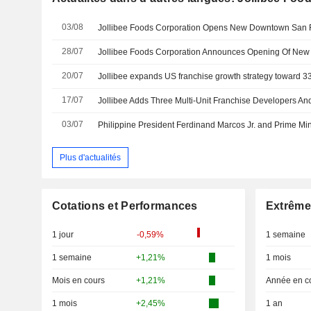
03/08
Jollibee Foods Corporation Opens New Downtown San F
28/07
20/07
Jollibee expands US franchise growth strategy toward 33
17/07
03/07
Plus d'actualités
Cotations et Performances
Extrême
1 jour
-0,59%
1 semaine
1 semaine
+1,21%
1 mois
Mois en cours
+1,21%
Année en c
1 mois
+2,45%
1 an