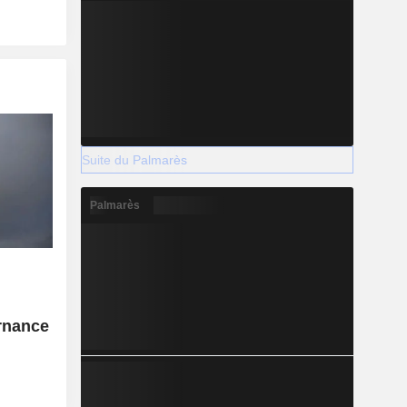
Suite du Palmarès
Palmarès
rnance