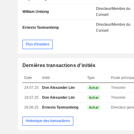
Directeur/Membre du
William Untiong
Conseil
Directeur/Membre du
Ernesto Tanmantiong
Conseil
Plus d'insiders
Dernières transactions d'initiés
Date
Initié
Type
Poste principa
24.07.25
Don Alexander Lim
Tresorier
Achat
18.07.25
Don Alexander Lim
Tresorier
Achat
26.06.25
Ernesto Tanmantiong
Directeur gen
Achat
Historique des transactions