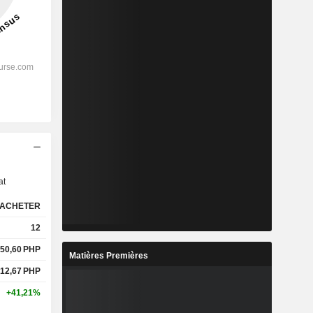
s
at
ACHETER
12
50,60
PHP
Matières Premières
12,67
PHP
+41,21%