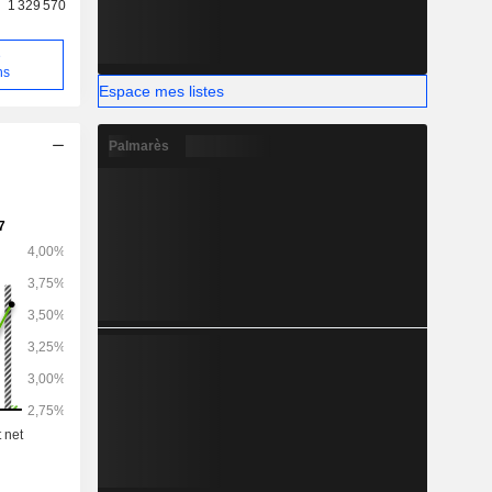
1 329 570
e
ns
Espace mes listes
Palmarès