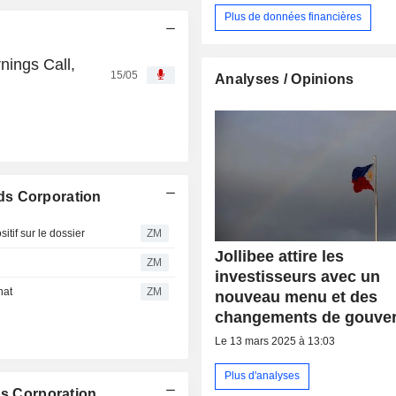
Plus de données financières
nings Call,
15/05
Analyses / Opinions
ds Corporation
f sur le dossier
ZM
Jollibee attire les
ZM
investisseurs avec un
hat
ZM
nouveau menu et des
changements de gouve
Le 13 mars 2025 à 13:03
Plus d'analyses
ds Corporation