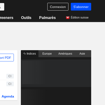
Connexion
S'abonner
reeners
Outils
Palmarès
Édition suisse
Indices
Europe
Amériques
Asie
ort PDF
CI
CI
Agenda
Secteur
Dérivés
Fonds et ETFs