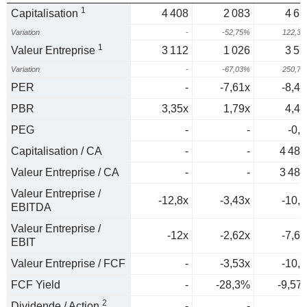
1
Capitalisation
4 408
2 083
4 63
Variation
-
-52,75%
122,3
1
Valeur Entreprise
3 112
1 026
3 59
Variation
-
-67,03%
250,7
PER
-
-7,61x
-8,42
PBR
3,35x
1,79x
4,49
PEG
-
-
-0,1
Capitalisation / CA
-
-
4 487
Valeur Entreprise / CA
-
-
3 487
Valeur Entreprise /
-12,8x
-3,43x
-10,3
EBITDA
Valeur Entreprise /
-12x
-2,62x
-7,62
EBIT
Valeur Entreprise / FCF
-
-3,53x
-10,4
FCF Yield
-
-28,3%
-9,57
2
Dividende / Action
-
-