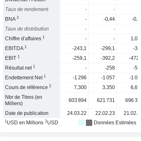
Taux de rendement
-
-
2
BNA
-
-0,44
-0,7
Taux de distribution
-
-
1
Chiffre d'affaires
-
-
1,03
1
EBITDA
-243,1
-299,1
-34
1
EBIT
-259,1
-392,2
-472,
1
Résultat net
-
-258
-51
1
Endettement Net
-1 296
-1 057
-1 03
2
Cours de référence
7,300
3,350
6,65
Nbr de Titres (en
603 894
621 731
696 31
Milliers)
Date de publication
24.03.22
22.02.23
21.02.2
1
2
USD en Millions
USD
Données Estimées