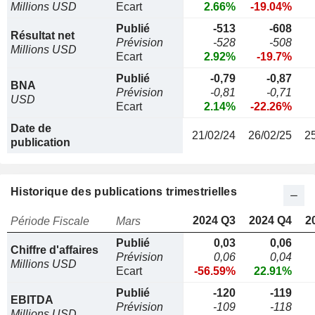
Millions USD
Ecart
2.66%
-19.04%
Publié
-513
-608
Résultat net
Prévision
-528
-508
Millions USD
Ecart
2.92%
-19.7%
Publié
-0,79
-0,87
BNA
Prévision
-0,81
-0,71
USD
Ecart
2.14%
-22.26%
Date de
21/02/24
26/02/25
2
publication
Historique des publications trimestrielles
2024 Q3
2024 Q4
2
Période Fiscale
Mars
Publié
0,03
0,06
Chiffre d'affaires
Prévision
0,06
0,04
Millions USD
Ecart
-56.59%
22.91%
Publié
-120
-119
EBITDA
Prévision
-109
-118
Millions USD