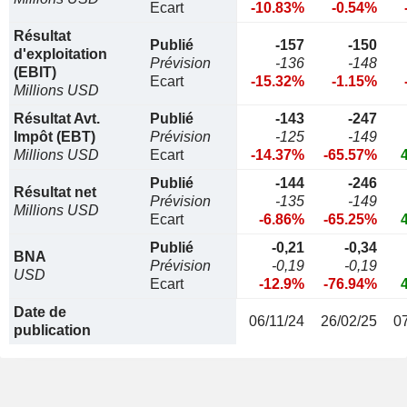
Ecart
-10.83%
-0.54%
Résultat
Publié
-157
-150
d'exploitation
Prévision
-136
-148
(EBIT)
Ecart
-15.32%
-1.15%
Millions USD
Résultat Avt.
Publié
-143
-247
Impôt (EBT)
Prévision
-125
-149
Millions USD
Ecart
-14.37%
-65.57%
Publié
-144
-246
Résultat net
Prévision
-135
-149
Millions USD
Ecart
-6.86%
-65.25%
Publié
-0,21
-0,34
BNA
Prévision
-0,19
-0,19
USD
Ecart
-12.9%
-76.94%
Date de
06/11/24
26/02/25
0
publication