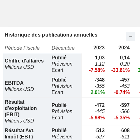
Historique des publications annuelles
2023
2024
Période Fiscale
Décembre
Publié
1,03
0,14
Chiffre d'affaires
Prévision
1,12
0,20
Millions USD
Ecart
-7.58%
-33.61%
Publié
-348
-457
EBITDA
Prévision
-355
-453
Millions USD
Ecart
2.01%
-0.74%
Résultat
Publié
-472
-597
d'exploitation
Prévision
-445
-566
(EBIT)
Ecart
-5.98%
-5.35%
Millions USD
Résultat Avt.
Publié
-513
-608
Impôt (EBT)
Prévision
-527
-511