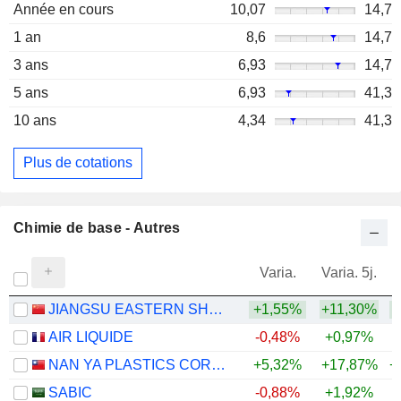
Année en cours
10,07
14,7
1 an
8,6
14,7
3 ans
6,93
14,7
5 ans
6,93
41,3
10 ans
4,34
41,3
Plus de cotations
Chimie de base - Autres
Varia.
Varia. 5j.
JIANGSU EASTERN SHENGHONG CO.,LTD.
+1,55%
+11,30%
+
AIR LIQUIDE
-0,48%
+0,97%
NAN YA PLASTICS CORPORATION
+5,32%
+17,87%
+
SABIC
-0,88%
+1,92%