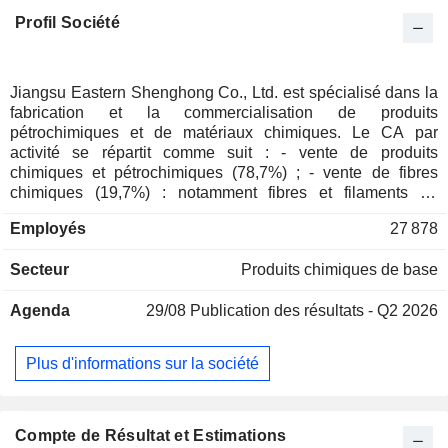
Profil Société
Jiangsu Eastern Shenghong Co., Ltd. est spécialisé dans la
fabrication et la commercialisation de produits
pétrochimiques et de matériaux chimiques. Le CA par
activité se répartit comme suit : - vente de produits
chimiques et pétrochimiques (78,7%) ; - vente de fibres
chimiques (19,7%) : notamment fibres et filaments de
polyester ; - autres (1,6%) : notamment production d'énergie
Employés
27 878
et gestion d'actifs immobiliers. 95,1% du CA est réalisé en
Chine.
Secteur
Produits chimiques de base
Agenda
29/08
Publication des résultats - Q2 2026
Plus d'informations sur la société
Compte de Résultat et Estimations