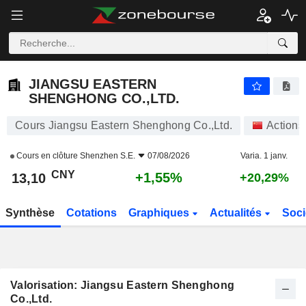
JIANGSU EASTERN SHENGHONG CO.,LTD.
13,10
¥
+1,55%
JIANGSU EASTERN
SHENGHONG CO.,LTD.
Cours Jiangsu Eastern Shenghong Co.,Ltd.
Actions
Cours en clôture
Shenzhen S.E.
07/08/2026
Varia. 1 janv.
CNY
+1,55%
13,10
+20,29%
Synthèse
Cotations
Graphiques
Actualités
Soci
Valorisation: Jiangsu Eastern Shenghong
Co.,Ltd.