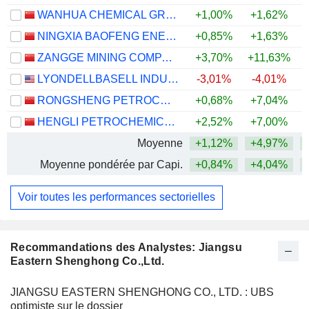
WANHUA CHEMICAL GROUP CO., LTD.
+1,00%
+1,62%
+
NINGXIA BAOFENG ENERGY GROUP CO., LTD.
+0,85%
+1,63%
+
ZANGGE MINING COMPANY LIMITED
+3,70%
+11,63%
+
LYONDELLBASELL INDUSTRIES N.V.
-3,01%
-4,01%
+
RONGSHENG PETROCHEMICAL CO., LTD.
+0,68%
+7,04%
+
HENGLI PETROCHEMICAL CO.,LTD.
+2,52%
+7,00%
+
Moyenne
+1,12%
+4,97%
+
Moyenne pondérée par Capi.
+0,84%
+4,04%
+
Voir toutes les performances sectorielles
Recommandations des Analystes: Jiangsu
Eastern Shenghong Co.,Ltd.
JIANGSU EASTERN SHENGHONG CO., LTD. : UBS
optimiste sur le dossier