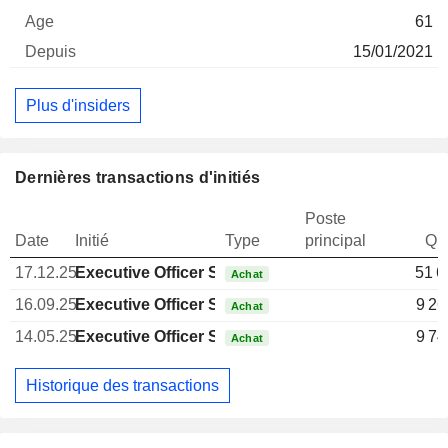
61
15/01/2021
Plus d'insiders
Dernières transactions d'initiés
Poste
Date
Initié
Type
principal
Qua
17.12.25
Executive Officer Swiss
51 6
Achat
16.09.25
Executive Officer Swiss
9 26
Achat
14.05.25
Executive Officer Swiss
9 74
Achat
Historique des transactions