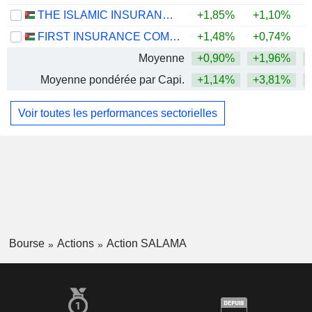
THE ISLAMIC INSURANCE COMPANY
+1,85%
+1,10%
+
FIRST INSURANCE COMPANY
+1,48%
+0,74%
+
Moyenne
+0,90%
+1,96%
+
Moyenne pondérée par Capi.
+1,14%
+3,81%
+
Voir toutes les performances sectorielles
Bourse
Actions
Action SALAMA