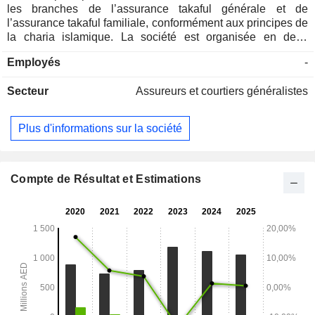
les branches de l’assurance takaful générale et de
l’assurance takaful familiale, conformément aux principes de
la charia islamique. La société est organisée en deux
segments d'activité : la souscription de takaful général, qui
Employés
-
couvre toutes les branches du takaful général, notamment
l'incendie, le transport maritime, l'automobile, les accidents
Secteur
Assureurs et courtiers généralistes
généraux, l'ingénierie et la santé, cette activité étant exercée
aux Émirats arabes unis, en Égypte et en Algérie ; et la
souscription de takaful vie, qui couvre le takaful vie
Plus d'informations sur la société
individuel et collectif, cette activité étant exercée aux Émirats
arabes unis et en Égypte. Ses filiales comprennent
notamment Tariic Holding Company B.S.C, Misr Emirates
Takaful Life Insurance Co et Salama Takaful Insurance-
Compte de Résultat et Estimations
Egypt.