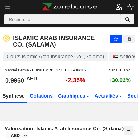
ISLAMIC ARAB INSURANCE CO. (SALAMA)
0,9960
AED
-2,35%
ISLAMIC ARAB INSURANCE
CO. (SALAMA)
Cours Islamic Arab Insurance Co. (Salama)
Actions
Marché Fermé -
Dubai FM
12:58:10 06/08/2026
Varia. 1 janv.
AED
-2,35%
0,9960
+30,02%
Synthèse
Cotations
Graphiques
Actualités
Soci
Valorisation: Islamic Arab Insurance Co. (Salama)