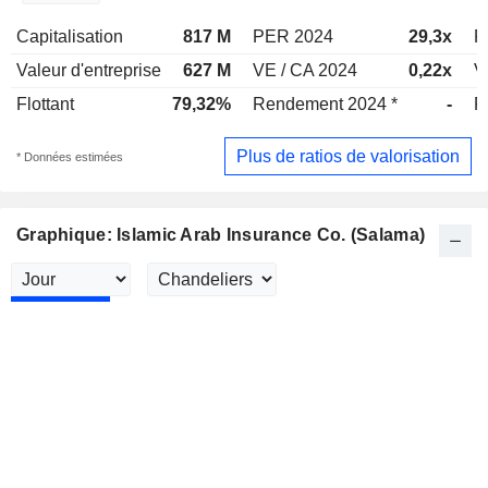
Capitalisation
817 M
PER 2024
29,3x
P
Valeur d'entreprise
627 M
VE / CA 2024
0,22x
V
Flottant
79,32%
Rendement 2024 *
-
R
Plus de ratios de valorisation
* Données estimées
Graphique: Islamic Arab Insurance Co. (Salama)