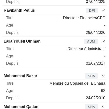
07/04/2025
Ravikanth Petluri
DFI
Directeur Financier/CFO
-
29/04/2026
Laila Yousif Othman
ADM
Directeur Administratif
-
01/02/2017
Administrateur
Titre
Age
Depuis
Mohammad Bakar
SHA
Membre du Conseil de la Charia
62
24/02/2010
Mohammed Qattan
SHA