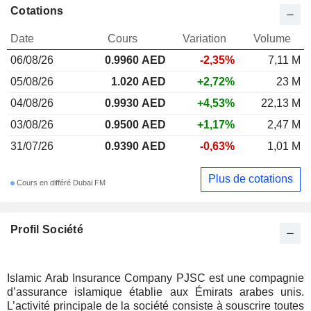
Cotations
Date
Cours
Variation
Volume
06/08/26
0.9960 AED
-2,35%
7,11 M
05/08/26
1.020 AED
+2,72%
23 M
04/08/26
0.9930 AED
+4,53%
22,13 M
03/08/26
0.9500 AED
+1,17%
2,47 M
31/07/26
0.9390 AED
-0,63%
1,01 M
Plus de cotations
Cours en différé Dubai FM
Profil Société
Islamic Arab Insurance Company PJSC est une compagnie
d’assurance islamique établie aux Émirats arabes unis.
L’activité principale de la société consiste à souscrire toutes