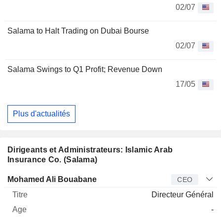
02/07
Salama to Halt Trading on Dubai Bourse
02/07
Salama Swings to Q1 Profit; Revenue Down
17/05
Plus d'actualités
Dirigeants et Administrateurs: Islamic Arab
Insurance Co. (Salama)
Dirigeant
Titre
Age
Depuis
Mohamed Ali Bouabane
CEO
Directeur Général
-