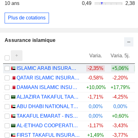
10 ans
0,49
2,38
Plus de cotations
Assurance islamique
Varia.
Varia. 5j.
ISLAMIC ARAB INSURANCE CO. (SALAMA)
-2,35%
+5,06%
+
QATAR ISLAMIC INSURANCE GROUP Q.P.S.C.
-0,58%
-2,20%
DAMAAN ISLAMIC INSURANCE COMPANY "BEEMA" (Q.P.S.C.)
+10,00%
+17,79%
+
ALJAZIRA TAKAFUL TAAWUNI COMPANY
-1,71%
-4,25%
ABU DHABI NATIONAL TAKAFUL COMPANY
0,00%
0,00%
TAKAFUL EMARAT - INSURANCE
0,00%
+0,60%
+
AL-ETIHAD COOPERATIVE INSURANCE COMPANY
-1,17%
-3,43%
FIRST TAKAFUL INSURANCE COMPANY - KPSC
+1,49%
-3,77%