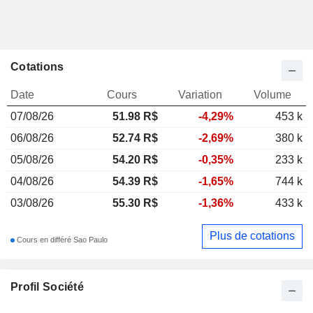
Cotations
Date
Cours
Variation
Volume
07/08/26
51.98
R$
-4,29%
453 k
06/08/26
52.74 R$
-2,69%
380 k
05/08/26
54.20 R$
-0,35%
233 k
04/08/26
54.39 R$
-1,65%
744 k
03/08/26
55.30 R$
-1,36%
433 k
Plus de cotations
Cours en différé Sao Paulo
Profil Société