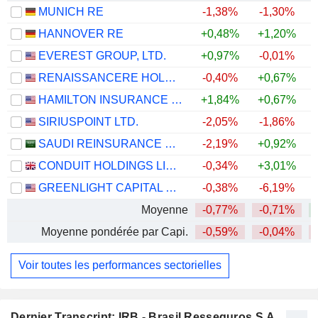
MUNICH RE
-1,38%
-1,30%
HANNOVER RE
+0,48%
+1,20%
EVEREST GROUP, LTD.
+0,97%
-0,01%
+
RENAISSANCERE HOLDINGS LTD.
-0,40%
+0,67%
+
HAMILTON INSURANCE GROUP, LTD.
+1,84%
+0,67%
+
SIRIUSPOINT LTD.
-2,05%
-1,86%
+
SAUDI REINSURANCE COMPANY
-2,19%
+0,92%
CONDUIT HOLDINGS LIMITED
-0,34%
+3,01%
+
GREENLIGHT CAPITAL RE, LTD.
-0,38%
-6,19%
+
Moyenne
-0,77%
-0,71%
+
Moyenne pondérée par Capi.
-0,59%
-0,04%
Voir toutes les performances sectorielles
Dernier Transcript: IRB - Brasil Resseguros S.A.