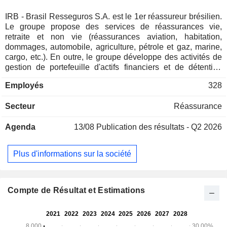
IRB - Brasil Resseguros S.A. est le 1er réassureur brésilien.
Le groupe propose des services de réassurances vie,
retraite et non vie (réassurances aviation, habitation,
dommages, automobile, agriculture, pétrole et gaz, marine,
cargo, etc.). En outre, le groupe développe des activités de
gestion de portefeuille d'actifs financiers et de détention
d'actifs immobiliers. 50,8% des primes émises sont réalisées
Employés
328
au Brésil.
Secteur
Réassurance
Agenda
13/08
Publication des résultats - Q2 2026
Plus d'informations sur la société
Compte de Résultat et Estimations