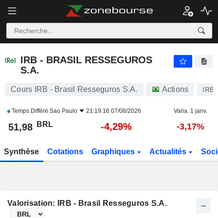
IRB - BRASIL RESSEGUROS S.A.
51,98
R$
-4,29%
IRB - BRASIL RESSEGUROS
S.A.
Cours IRB - Brasil Resseguros S.A.
Actions
IRB
Temps Différé
Sao Paulo
21:19:16 07/08/2026
Varia. 1 janv.
BRL
-4,29%
51,98
-3,17%
Synthèse
Cotations
Graphiques
Actualités
Soci
Valorisation: IRB - Brasil Resseguros S.A.