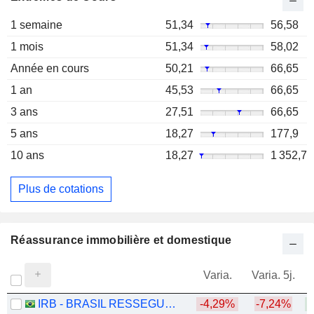
1 semaine
51,34
56,58
1 mois
51,34
58,02
Année en cours
50,21
66,65
1 an
45,53
66,65
3 ans
27,51
66,65
5 ans
18,27
177,9
10 ans
18,27
1 352,7
Plus de cotations
Réassurance immobilière et domestique
Varia.
Varia. 5j.
IRB - BRASIL RESSEGUROS S.A.
-4,29%
-7,24%
+