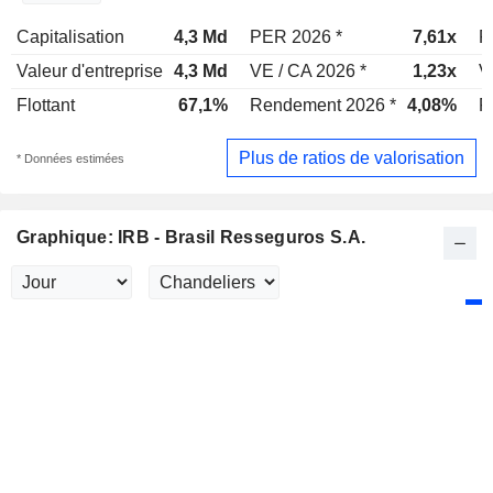
Capitalisation
4,3 Md
PER 2026 *
7,61x
P
Valeur d'entreprise
4,3 Md
VE / CA 2026 *
1,23x
V
Flottant
67,1%
Rendement 2026 *
4,08%
R
Plus de ratios de valorisation
* Données estimées
Graphique: IRB - Brasil Resseguros S.A.