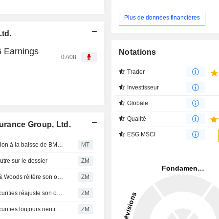
Plus de données financières
td.
6 Earnings
Notations
07/08
Trader
Investisseur
Globale
Qualité
urance Group, Ltd.
ESG MSCI
Les actions de Hamilton Insurance chutent après la révision à la baisse de BMO Capital
MT
e sur le dossier
ZM
HAMILTON INSURANCE GROUP, LTD. : Keefe Bruyette & Woods réitère son opinion positive sur le titre
ZM
HAMILTON INSURANCE GROUP, LTD. : Wells Fargo Securities réajuste son opinion à la hausse
ZM
HAMILTON INSURANCE GROUP, LTD. : Wells Fargo Securities toujours neutre sur le dossier
ZM