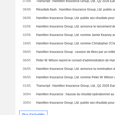
07/08
06/08
06/08
02/06
02/06
18/05
08/05
06/05
Peter W. Wilson rejoint le conseil d'administration de Ha
06/05
06/05
01/05
30/04
30/04
Plus d'actualités