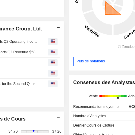
urance Group, Ltd.
Earnings Flash (HG) Hamilton Insurance Group, Ltd. Posts Q2 Operating Income $1.56 per Share
Earnings Flash (HG) Hamilton Insurance Group, Ltd. Reports Q2 Revenue $586.0M, vs. FactSet Est of $599.3M
Plus de notations
Consensus des Analyste
Hamilton Insurance Group, Ltd. Reports Earnings Results for the Second Quarter and Six Months Ended June 30, 2026
Vente
Ach
Recommandation moyenne
AC
Nombre d'Analystes
s de Cours
Dernier Cours de Cloture
34,76
37,26
Objectif de cours Moyen