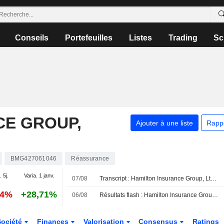
Conseils
Portefeuilles
Listes
Trading
Sc
CE GROUP,
Ajouter à une liste
Rapp
BMG427061046
Réassurance
. 5j.
Varia. 1 janv.
07/08
Transcript : Hamilton Insurance Group, Ltd., Q2 2026 Earnings Call, Aug 07, 2026
14%
+28,71%
06/08
Résultats flash : Hamilton Insurance Group, Ltd. publie un chiffre d'affaires de 586,0 millions de dollars au deuxième trimestre, contre une estimation FactSet de 599,3 millions de dollars
Société
Finances
Valorisation
Consensus
Ratings