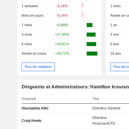
1 semaine
-0,14%
1 mois
Mois en cours
-0,14%
Année en c
1 mois
+5,68%
1 an
3 mois
+17,05%
3 ans
6 mois
+20,91%
5 ans
Année en cours
+28,71%
10 ans
Plus de cotations
Plus de c
Dirigeants et Administrateurs: Hamilton Insuran
Dirigeant
Titre
Giuseppina Albo
Directeur Général
Directeur
Craig Howie
Financier/CFO