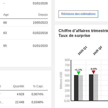
-
01/01/2026
Révisions des estimations
Age
Depuis
68
15/05/2023
Chiffre d'affaires trimestrie
63
01/02/2018
Taux de surprise
65
01/01/2020
l
Quantité
% Capi.
r
4 929
0,0074%
Directeur juridique
22 448
0,0348%