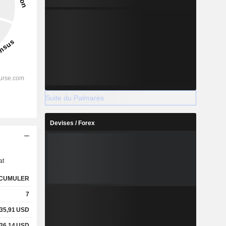
Suite du Palmarès
Devises / Forex
s
at
CUMULER
7
35,91
USD
36,14
USD