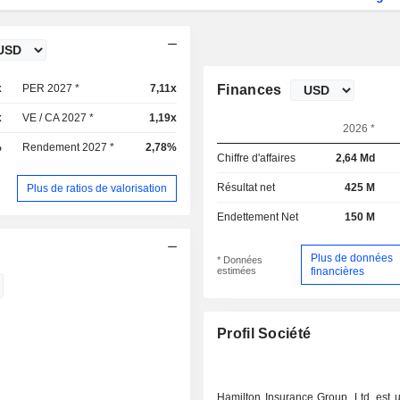
x
PER 2027 *
7,11x
Finances
x
VE / CA 2027 *
1,19x
2026 *
%
Rendement 2027 *
2,78%
Chiffre d'affaires
2,64 Md
Résultat net
425 M
Plus de ratios de valorisation
Endettement Net
150 M
Plus de données
* Données
estimées
financières
Profil Société
Hamilton Insurance Group, Ltd. est 