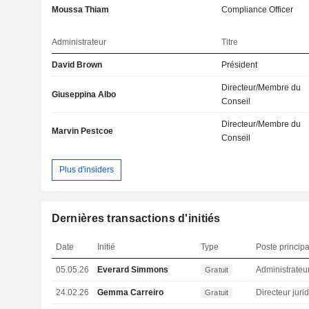
Moussa Thiam
Compliance Officer
Administrateur
Titre
David Brown
Président
Directeur/Membre du
Giuseppina Albo
Conseil
Directeur/Membre du
Marvin Pestcoe
Conseil
Plus d'insiders
Dernières transactions d'initiés
Date
Initié
Type
Poste principa
05.05.26
Everard Simmons
Administrateu
Gratuit
24.02.26
Gemma Carreiro
Gratuit