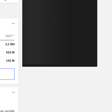
2027 *
3,1 Md
504 M
150 M
une société