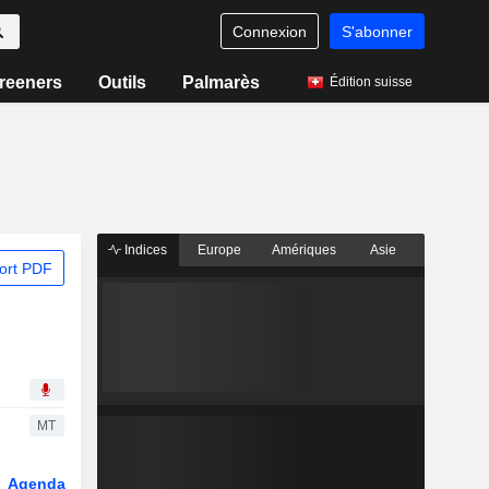
Connexion
S'abonner
reeners
Outils
Palmarès
Édition suisse
Indices
Europe
Amériques
Asie
ort PDF
MT
Agenda
Secteur
Dérivés