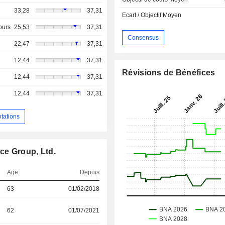
33,28
37,31
Ecart / Objectif Moyen
ours
25,53
37,31
Consensus
22,47
37,31
12,44
37,31
Révisions de Bénéfices
12,44
37,31
12,44
37,31
otations
ce Group, Ltd.
Age
Depuis
63
01/02/2018
62
01/07/2021