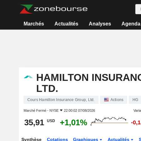
Marchés
Actualités
Analyses
Agenda
HAMILTON INSURAN
LTD.
Cours Hamilton Insurance Group, Ltd.
Actions
HG
Marché Fermé -
NYSE
22:00:02 07/08/2026
Varia
35,91
+1,01%
USD
-0,
Synthèse
Cotations
Graphiques
Actualités