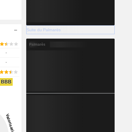
Suite du Palmarès
Palmarès
-
-
BBB