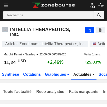
INTELLIA THERAPEUTICS, INC.
11,24
$
+2,46%
INTELLIA THERAPEUTICS,
INC.
Articles Zonebourse Intellia Therapeutics, Inc.
Actio
Marché Fermé -
Nasdaq
22:00:00 06/08/2026
Varia. 1 janv.
USD
+2,46%
11,24
+25,03%
Synthèse
Cotations
Graphiques
Actualités
Soci
Toute l'actualité
Reco analystes
Faits marquants
In