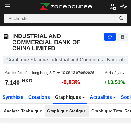
INDUSTRIAL AND COMMERCIAL BANK OF CHINA LIMITED
7,140
$
-0,83%
INDUSTRIAL AND
COMMERCIAL BANK OF
CHINA LIMITED
Graphique Statique Industrial and Commercial Bank of Ch
Marché Fermé -
Hong Kong S.E.
10:08:13 07/08/2026
Varia. 1 janv.
HKD
-0,83%
7,140
+13,51%
Synthèse
Cotations
Graphiques
Actualités
Soci
Analyse Technique
Graphique Statique
Graphique Total Re