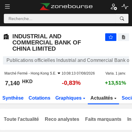
INDUSTRIAL AND COMMERCIAL BANK OF CHINA LIMITED
7,140
$
-0,83%
INDUSTRIAL AND
COMMERCIAL BANK OF
CHINA LIMITED
Publications officielles Industrial and Commercial Bank of
Marché Fermé -
Hong Kong S.E.
10:08:13 07/08/2026
Varia. 1 janv.
HKD
-0,83%
7,140
+13,51%
Synthèse
Cotations
Graphiques
Actualités
Soci
Toute l'actualité
Reco analystes
Faits marquants
In