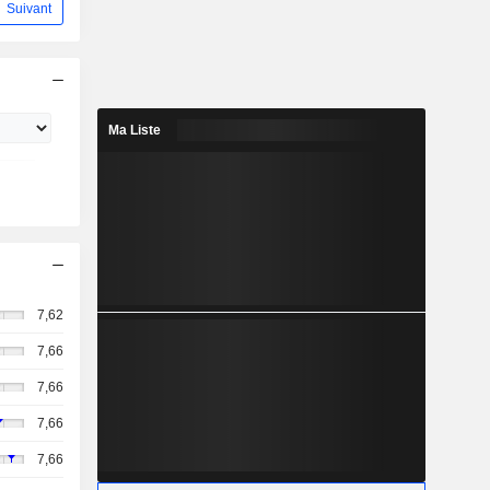
Suivant
Ma Liste
7,62
7,66
7,66
7,66
7,66