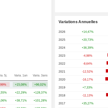
Variations Annuelles
2026
+14,47%
2025
+20,73%
2024
+36,39%
2023
-4,98%
2022
-8,64%
2021
-12,52%
ia. 5j.
Varia. 1an
Varia. 3ans
Capi.($)
2020
-16,17%
,99%
+15,08%
+96,02%
382 Md
2019
+7,33%
,55%
+22,29%
+128,37%
947 Md
2018
-11,13%
,06%
+38,71%
+101,28%
441 Md
2017
+35,27%