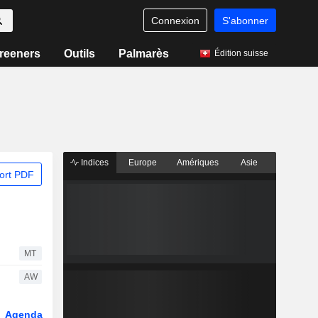
Connexion
S'abonner
reeners
Outils
Palmarès
Édition suisse
Indices
Europe
Amériques
Asie
ort PDF
MT
AW
Agenda
Secteur
Dérivés
Fonds et ETFs