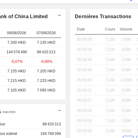
ank of China Limited
Dernières Transactions
Date
Cours
Volume
06/08/2026
07/08/2026
05:59:55
7,135
2 000
7.200 HKD
7.135
HKD
05:59:50
7,135
2 000
144 576 490
88 420 313
05:59:45
7,140
1 000
-0,07%
-0,90%
05:59:45
7,140
5 000
7.155 HKD
7.205 HKD
05:59:45
7,140
11 000
7.215 HKD
7.225 HKD
7.105 HKD
7.095 HKD
05:59:21
7,135
5 000
05:59:07
7,135
9 000
05:59:05
7,140
1 000
s
marchés
05:59:04
7,140
2 000
our
88 420 313
05:59:00
7,140
3 000
our estimé
194 769 399