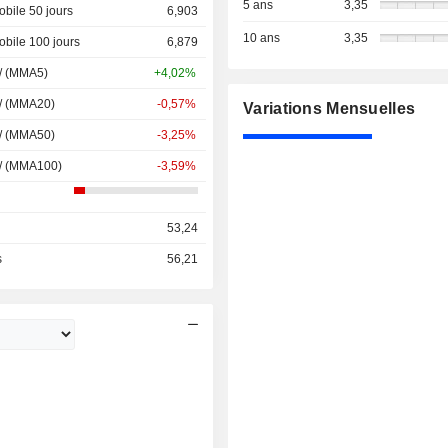
5 ans
3,35
bile 50 jours
6,903
10 ans
3,35
bile 100 jours
6,879
 / (MMA5)
+4,02%
 / (MMA20)
-0,57%
Variations Mensuelles
 / (MMA50)
-3,25%
 / (MMA100)
-3,59%
53,24
s
56,21