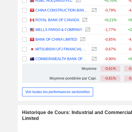
HSBC HOLDINGS PLC
+0,70%
-4
CHINA CONSTRUCTION BANK CORPORATION
-0,79%
-4
ROYAL BANK OF CANADA
+0,21%
+0
WELLS FARGO & COMPANY
-1,77%
+2
BANK OF CHINA LIMITED
-0,85%
-4
MITSUBISHI UFJ FINANCIAL GROUP, INC.
-0,67%
-0
COMMONWEALTH BANK OF AUSTRALIA
-0,90%
+0
Moyenne
-0,61%
-0
Moyenne pondérée par Capi.
-0,61%
-0
Voir toutes les performances sectorielles
Historique de Cours: Industrial and Commercia
Limited