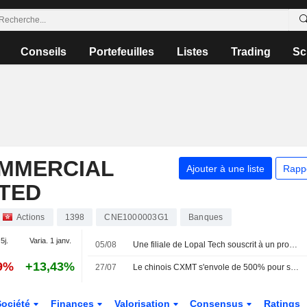
Conseils
Portefeuilles
Listes
Trading
Sc
OMMERCIAL
Ajouter à une liste
Rapp
ITED
Actions
1398
CNE1000003G1
Banques
5j.
Varia. 1 janv.
05/08
Une filiale de Lopal Tech souscrit à un produit de gestion de fortune de 100 millions de yuans auprès de l'ICBC
99%
+13,43%
27/07
Le chinois CXMT s'envole de 500% pour son entrée en Bourse
Société
Finances
Valorisation
Consensus
Ratings