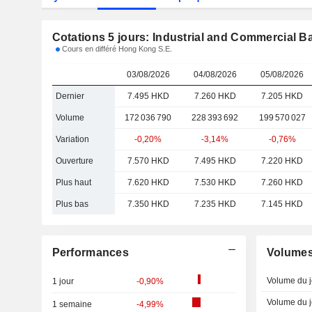
Cotations 5 jours: Industrial and Commercial B
Cours en différé Hong Kong S.E.
03/08/2026
04/08/2026
05/08/2026
Dernier
7.495 HKD
7.260 HKD
7.205 HKD
Volume
172 036 790
228 393 692
199 570 027
Variation
-0,20%
-3,14%
-0,76%
Ouverture
7.570 HKD
7.495 HKD
7.220 HKD
Plus haut
7.620 HKD
7.530 HKD
7.260 HKD
Plus bas
7.350 HKD
7.235 HKD
7.145 HKD
Performances
Volume
Volume du j
1 jour
-0,90%
Volume du j
1 semaine
-4,99%