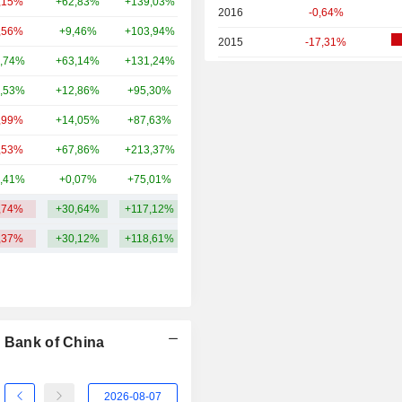
,15%
+62,83%
+139,03%
351 Md
2016
-0,64%
,56%
+9,46%
+103,94%
303 Md
2015
-17,31%
,74%
+63,14%
+131,24%
294 Md
2014
+8,02%
,53%
+12,86%
+95,30%
265 Md
2013
-4,73%
,99%
+14,05%
+87,63%
261 Md
2012
+19,31%
,53%
+67,86%
+213,37%
254 Md
2011
-20,38%
,41%
+0,07%
+75,01%
212 Md
2010
-10,09%
,74%
+30,64%
+117,12%
370,91 Md
2009
+57,84%
,37%
+30,12%
+118,61%
2008
-27,14%
2007
+15,94%
2006
+37,22%
l Bank of China