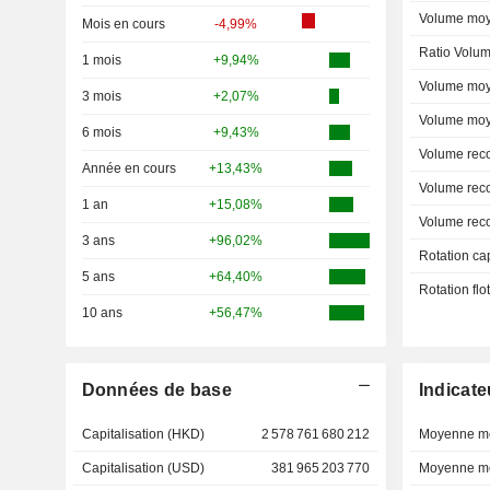
Volume moy
Mois en cours
-4,99%
Ratio Volum
1 mois
+9,94%
Volume moy
3 mois
+2,07%
Volume moy
6 mois
+9,43%
Volume rec
Année en cours
+13,43%
Volume rec
1 an
+15,08%
Volume rec
3 ans
+96,02%
Rotation ca
5 ans
+64,40%
Rotation fl
10 ans
+56,47%
Données de base
Indicate
Capitalisation (HKD)
2 578 761 680 212
Moyenne mo
Capitalisation (USD)
381 965 203 770
Moyenne mo