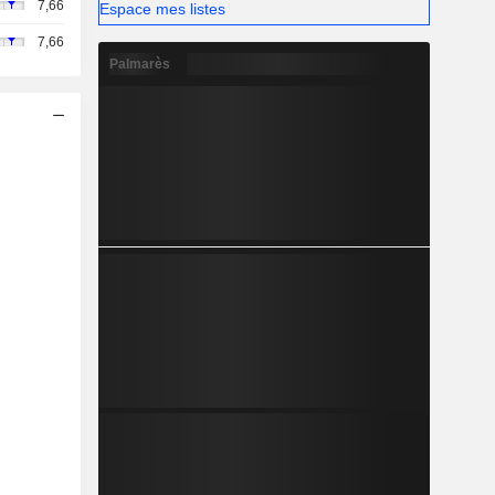
7,66
Espace mes listes
7,66
Palmarès