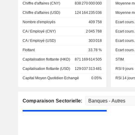
Chiffre d'affaires (CNY)
838 270 000 000
Moyenne mo
Chiffre d'affaires (USD)
124 164 235 036
Moyenne mo
Nombre d'employés
409 758
Ecart cours
CA / Employé (CNY)
2 045 768
Ecart cours
CA / Employé (USD)
303 018
Ecart cours
Flottant
33.78 %
Ecart cours
Capitalisation flottante (HKD)
871 169 614 505
STIM
Capitalisation flottante (USD)
129 037 313 481
RSI 9 jours
Capital Moyen Quotidien Echangé
0.05%
RSI 14 jour
Comparaison Sectorielle: