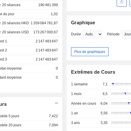
. 20 séances
190 481 399
e du jour
1,02
Graphique
. 20 séances HKD
1 359 084 781,87
. 20 séances USD
173 267 000,67
Durée
Période
ord 1
2 147 483 647
ord 2
2 147 483 647
Plus de graphiques
ord 3
2 147 483 647
pital moyenne
0
Extrêmes de Cours
ottant moyenne
0
1 semaine
7,1
1 mois
6,5
Année en cours
6,04
urs
1 an
5,56
bile 5 jours
7,422
3 ans
3,35
bile 20 jours
7,094