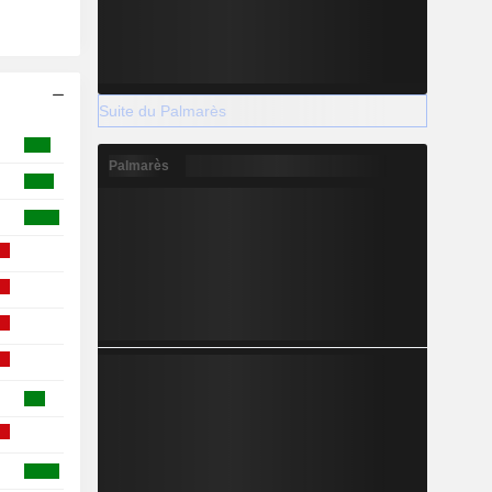
Suite du Palmarès
Palmarès