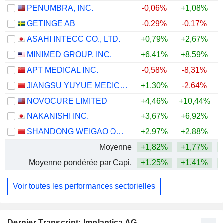
PENUMBRA, INC.
-0,06%
+1,08%
+
GETINGE AB
-0,29%
-0,17%
+
ASAHI INTECC CO., LTD.
+0,79%
+2,67%
+
MINIMED GROUP, INC.
+6,41%
+8,59%
APT MEDICAL INC.
-0,58%
-8,31%
JIANGSU YUYUE MEDICAL EQUIPMENT & SUPPLY CO., LTD.
+1,30%
-2,64%
NOVOCURE LIMITED
+4,46%
+10,44%
+
NAKANISHI INC.
+3,67%
+6,92%
+
SHANDONG WEIGAO ORTHOPAEDIC DEVICE CO., LTD
+2,97%
+2,88%
Moyenne
+1,82%
+1,77%
+
Moyenne pondérée par Capi.
+1,25%
+1,41%
+
Voir toutes les performances sectorielles
Dernier Transcript: Implantica AG