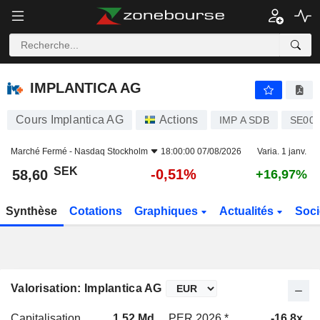
IMPLANTICA AG
58,60
kr
-0,51%
IMPLANTICA AG
Cours Implantica AG
Actions
IMP A SDB
SE001
Marché Fermé -
Nasdaq Stockholm
18:00:00 07/08/2026
Varia. 1 janv.
SEK
-0,51%
58,60
+16,97%
Synthèse
Cotations
Graphiques
Actualités
Soci
Valorisation: Implantica AG
Capitalisation
1,52 Md
PER 2026 *
-16,8x