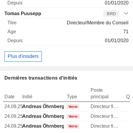
01/01/2020
Tomas Puusepp
BRD
Directeur/Membre du Conseil
71
01/01/2020
Plus d'insiders
Dernières transactions d'initiés
Poste
Date
Initié
Type
principal
Qua
24.09.25
Andreas Öhrnberg
Directeur financier
1
Vente
24.09.25
Andreas Öhrnberg
Directeur financier
1
Vente
24.09.25
Andreas Öhrnberg
Directeur financier
2
Vente