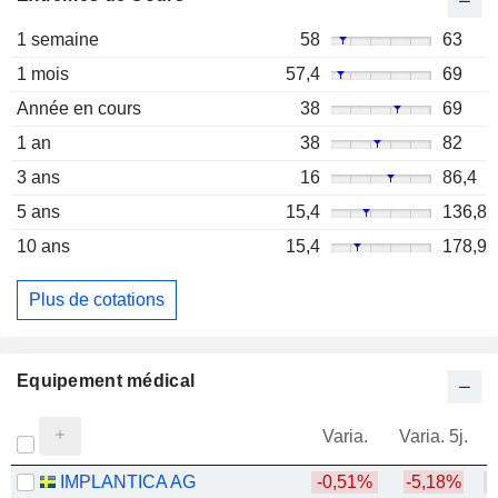
1 semaine
58
63
1 mois
57,4
69
Année en cours
38
69
1 an
38
82
3 ans
16
86,4
5 ans
15,4
136,8
10 ans
15,4
178,9
Plus de cotations
Equipement médical
Varia.
Varia. 5j.
IMPLANTICA AG
-0,51%
-5,18%