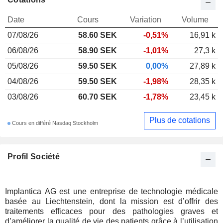
Date
Cours
Variation
Volume
07/08/26
58.60 SEK
-0,51%
16,91 k
06/08/26
58.90 SEK
-1,01%
27,3 k
05/08/26
59.50 SEK
0,00%
27,89 k
04/08/26
59.50 SEK
-1,98%
28,35 k
03/08/26
60.70 SEK
-1,78%
23,45 k
Plus de cotations
Cours en différé Nasdaq Stockholm
Profil Société
Implantica AG est une entreprise de technologie médicale
basée au Liechtenstein, dont la mission est d’offrir des
traitements efficaces pour des pathologies graves et
d’améliorer la qualité de vie des patients grâce à l’utilisation