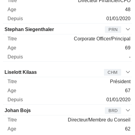
Directeur Financier/CFO
48
01/01/2020
Stephan Siegenthaler
PRN
Corporate Officer/Principal
69
-
Administrateur
Titre
Age
Depuis
Liselott Kilaas
CHM
Président
67
01/01/2020
Johan Bojs
BRD
Directeur/Membre du Conseil
62