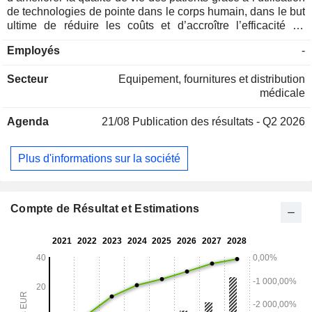
de technologies de pointe dans le corps humain, dans le but
ultime de réduire les coûts et d’accroître l’efficacité du
système de santé. Les thérapies développées par Implantica
Employés
-
reposent sur des implants qui sont insérés dans le corps du
patient et y restent de manière permanente ou semi-
Secteur
Equipement, fournitures et distribution
permanente afin de remplacer des fonctions corporelles
médicale
et/ou de traiter des maladies. La société se concentre sur la
découverte, le développement et la commercialisation
Agenda
21/08
Publication des résultats - Q2 2026
prospective de produits médicaux et d’implants destinés à
être utilisés dans différents domaines thérapeutiques, tels
que la chirurgie gastro-intestinale et l’urologie. Le produit
Plus d'informations sur la société
phare de la société est RefluxStop, un implant passif destiné
à prévenir le reflux gastro-œsophagien (RGO).
Compte de Résultat et Estimations