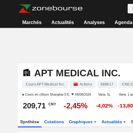
Marchés
Actualités
Analyses
Agenda
APT MEDICAL INC.
Cours APT Medical Inc.
Actions
688617
CNE1
Cours en clôture
Shanghai S.E.
06/08/2026
Varia. 5j.
Varia. 1 j
209,71
-2,45%
CNY
-4,02%
-13,8
Synthèse
Cotations
Graphiques
Actualités