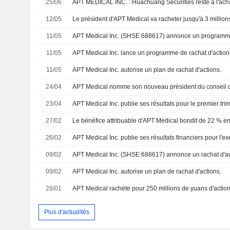
25/06
APT MEDICAL INC. : Huachuang Securities reste à l'ach
12/05
11/05
11/05
APT Medical Inc. lance un programme de rachat d'action
11/05
APT Medical Inc. autorise un plan de rachat d'actions.
24/04
APT Medical nomme son nouveau président du conseil d
23/04
27/02
26/02
09/02
09/02
APT Medical Inc. autorise un plan de rachat d'actions.
28/01
APT Medical rachète pour 250 millions de yuans d'actio
Plus d'actualités