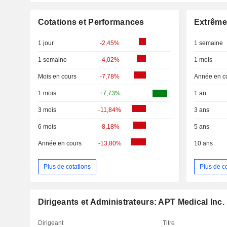
Cotations et Performances
Extrême
1 jour
-2,45%
1 semaine
1 semaine
-4,02%
1 mois
Mois en cours
-7,78%
Année en c
1 mois
+7,73%
1 an
3 mois
-11,84%
3 ans
6 mois
-8,18%
5 ans
Année en cours
-13,80%
10 ans
Plus de cotations
Plus de c
Dirigeants et Administrateurs: APT Medical Inc.
Dirigeant
Titre