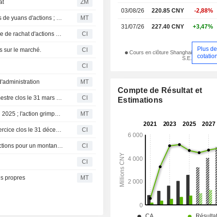
at
ZM
03/08/26
220.85 CNY
-2,88%
Le président d'APT Medical va racheter jusqu'à 3 millions de yuans d'actions ; le titre grimpe de 3%
MT
31/07/26
227.40 CNY
+3,47%
APT Medical Inc. (SHSE:688617) annonce un programme de rachat d'actions de 100 millions de CNY.
CI
Plus d
s sur le marché.
CI
Cours en clôture Shanghai
cotatio
S.E.
CI
'administration
MT
Compte de Résultat et
APT Medical Inc. publie ses résultats pour le premier trimestre clos le 31 mars 2026
CI
Estimations
Le bénéfice attribuable d'APT Medical bondit de 22 % en 2025 ; l'action grimpe de 7 %
MT
APT Medical Inc. publie ses résultats financiers pour l'exercice clos le 31 décembre 2025
CI
APT Medical Inc. (SHSE:688617) annonce un rachat d'actions pour un montant de 200 millions de CNY
CI
CI
ns propres
MT