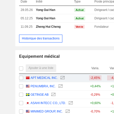
Date
Initié
Type
Poste principa
28.05.26
Yong Gui Han
Achat
05.12.25
Yong Gui Han
Achat
11.09.25
Zheng Hui Cheng
Fondateur
Vente
Historique des transactions
Equipement médical
Ajouter à une liste
Varia.
Var
APT MEDICAL INC.
-2,45%
-4
PENUMBRA, INC.
+0,44%
+1
GETINGE AB
-0,29%
+0
ASAHI INTECC CO., LTD.
+0,60%
-1
MINIMED GROUP, INC.
-0,70%
+1