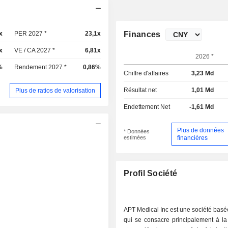
x
PER 2027 *
23,1x
Finances
x
VE / CA 2027 *
6,81x
2026 *
%
Rendement 2027 *
0,86%
Chiffre d'affaires
3,23 Md
Résultat net
1,01 Md
Plus de ratios de valorisation
Endettement Net
-1,61 Md
Plus de données
* Données
estimées
financières
Profil Société
APT Medical Inc est une société bas
qui se consacre principalement à la