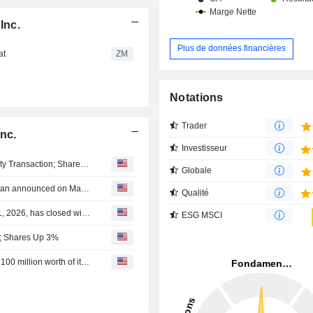
Inc.
Plus de données financières
at
ZM
Notations
Trader
nc.
Investisseur
APT Medical to Waive Preemptive Rights on Related Party Transaction; Shares Up 4%
Globale
Tranche Update on APT Medical Inc.'s Equity Buyback Plan announced on May 11, 2026.
Qualité
APT Medical Inc.'s Equity Buyback announced on May 11, 2026, has closed with 432,436 shares, representing 0.31% for CNY 99.98 million.
ESG MSCI
s; Shares Up 3%
APT Medical Inc. announces an Equity Buyback for CNY 100 million worth of its shares.