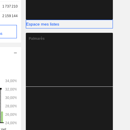
1 737 210
2 159 144
Espace mes listes
e
ns
Palmarès