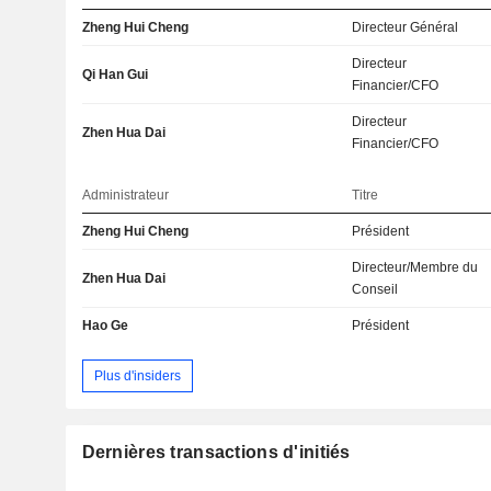
Zheng Hui Cheng
Directeur Général
Directeur
Qi Han Gui
Financier/CFO
Directeur
Zhen Hua Dai
Financier/CFO
Administrateur
Titre
Zheng Hui Cheng
Président
Directeur/Membre du
Zhen Hua Dai
Conseil
Hao Ge
Président
Plus d'insiders
Dernières transactions d'initiés