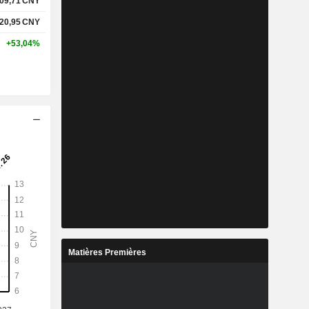
09,71
CNY
20,95
CNY
+53,04%
Matières Premières