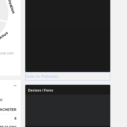
Suite du Palmarès
s
Devises / Forex
at
ACHETER
8