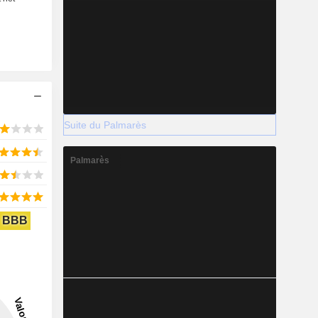
Suite du Palmarès
Palmarès
BBB