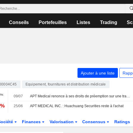
Conseils
Portefeuilles
Listes
Trading
Sc
Ajouter à une liste
Rapp
00004C45
Equipement, fournitures et distribution médicale
anv.
09/07
APT Medical renonce à ses droits de préemption sur une transaction entre parties liées ; le titre grimpe de 4 %
0%
25/06
APT MEDICAL INC. : Huachuang Securities reste à l'achat
Société
Finances
Valorisation
Consensus
Ratings