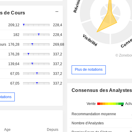
s de Cours
209,12
228,4
182
228,4
ours
176,28
269,68
176,28
337,2
139,64
337,2
Plus de notations
67,05
337,2
67,05
337,2
Consensus des Analyste
otations
Vente
Ach
Recommandation moyenne
Nombre d'Analystes
Age
Depuis