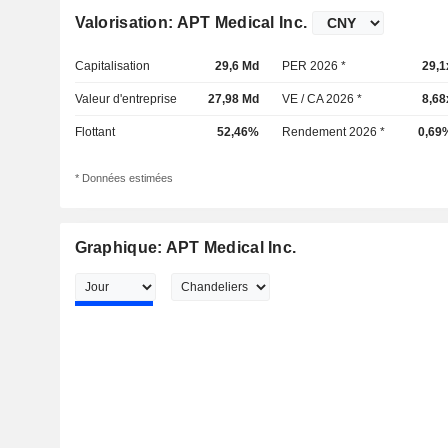
Valorisation: APT Medical Inc.
Capitalisation
29,6 Md
PER 2026 *
29,1
Valeur d'entreprise
27,98 Md
VE / CA 2026 *
8,68
Flottant
52,46%
Rendement 2026 *
0,69
* Données estimées
Graphique: APT Medical Inc.