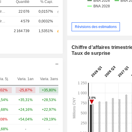
l
Quantité
% Capi.
Dirigeant / cadre principal
22 076
0,0157%
Dirigeant / cadre principal
4 579
0,0032%
Révisions des estimations
2 164 739
1,5351%
Chiffre d'affaires trimestrie
Taux de surprise
ia. 5j.
Varia. 1an
Varia. 3ans
Capi.($)
,02%
-25,87%
+35,80%
4,49 Md
,54%
+35,31%
+28,53%
12,73 Md
,68%
+24,16%
+22,97%
6,84 Md
,08%
+54,04%
+29,19%
6,13 Md
,68%
-
-
5,21 Md