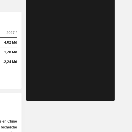
2027 *
4,02 Md
1,28 Md
-2,24 Md
ée en Chine
 recherche