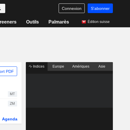
Connexion
S'abonner
reeners
Outils
Palmarès
Édition suisse
Indices
Europe
Amériques
Asie
ort PDF
MT
ZM
Agenda
Secteur