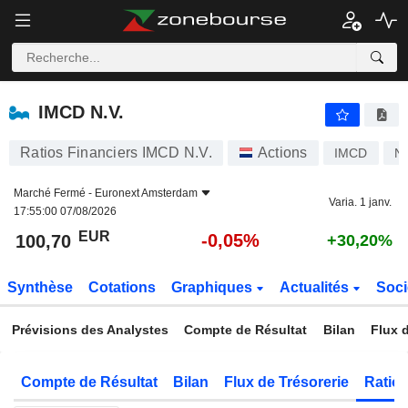
IMCD N.V.
100,70
€
-0,05%
IMCD N.V.
Ratios Financiers IMCD N.V.
Actions
IMCD
N
Marché Fermé -
Euronext Amsterdam
Varia. 1 janv.
17:55:00 07/08/2026
EUR
-0,05%
100,70
+30,20%
Synthèse
Cotations
Graphiques
Actualités
Soci
Prévisions des Analystes
Compte de Résultat
Bilan
Flux d
Compte de Résultat
Bilan
Flux de Trésorerie
Ratios