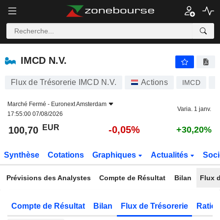
IMCD N.V.
100,70
€
-0,05%
IMCD N.V.
Flux de Trésorerie IMCD N.V.
Actions
IMCD
N
Marché Fermé -
Euronext Amsterdam
Varia. 1 janv.
17:55:00 07/08/2026
EUR
-0,05%
100,70
+30,20%
Synthèse
Cotations
Graphiques
Actualités
Soci
Prévisions des Analystes
Compte de Résultat
Bilan
Flux d
Compte de Résultat
Bilan
Flux de Trésorerie
Ratios