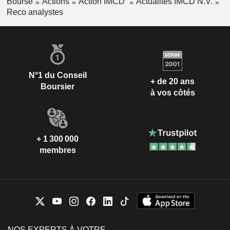
Bourse
Actions
Action IMCD
Actualités IMCD N.V.
Reco analystes
N°1 du Conseil
+ de 20 ans
Boursier
à vos côtés
+ 1 300 000
membres
NOS EXPERTS À VOTRE