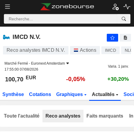
IMCD N.V.
100,70
€
-0,05%
IMCD N.V.
Reco analystes IMCD N.V.
Actions
IMCD
NL0
Marché Fermé -
Euronext Amsterdam
Varia. 1 janv.
17:55:00 07/08/2026
EUR
-0,05%
100,70
+30,20%
Synthèse
Cotations
Graphiques
Actualités
Soci
Toute l'actualité
Reco analystes
Faits marquants
In