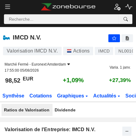
IMCD N.V.
98,52
€
+1,09%
IMCD N.V.
Valorisation IMCD N.V.
Actions
IMCD
NL0010
Marché Fermé -
Euronext Amsterdam
Varia. 1 janv.
17:55:00 05/08/2026
EUR
+1,09%
98,52
+27,39%
Synthèse
Cotations
Graphiques
Actualités
Soci
Ratios de Valorisation
Dividende
Valorisation de l'Entreprise: IMCD N.V.