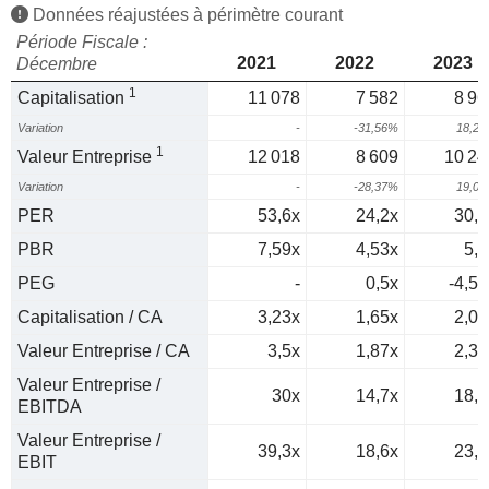
Données réajustées à périmètre courant
Période Fiscale :
2021
2022
2023
Décembre
1
Capitalisation
11 078
7 582
8 96
Variation
-
-31,56%
18,2
1
Valeur Entreprise
12 018
8 609
10 24
Variation
-
-28,37%
19,0
PER
53,6x
24,2x
30,7
PBR
7,59x
4,53x
5,2
PEG
-
0,5x
-4,56
Capitalisation / CA
3,23x
1,65x
2,02
Valeur Entreprise / CA
3,5x
1,87x
2,31
Valeur Entreprise /
30x
14,7x
18,7
EBITDA
Valeur Entreprise /
39,3x
18,6x
23,9
EBIT