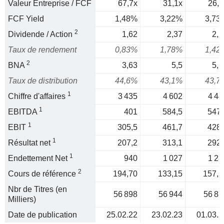
Valeur Entreprise / FCF
67,7x
31,1x
26,8
FCF Yield
1,48%
3,22%
3,73
2
Dividende / Action
1,62
2,37
2,2
Taux de rendement
0,83%
1,78%
1,42
2
BNA
3,63
5,5
5,1
Taux de distribution
44,6%
43,1%
43,7
1
Chiffre d'affaires
3 435
4 602
4 44
1
EBITDA
401
584,5
547,
1
EBIT
305,5
461,7
428,
1
Résultat net
207,2
313,1
292,
1
Endettement Net
940
1 027
1 28
2
Cours de référence
194,70
133,15
157,5
Nbr de Titres (en
56 898
56 944
56 88
Milliers)
Date de publication
25.02.22
23.02.23
01.03.2