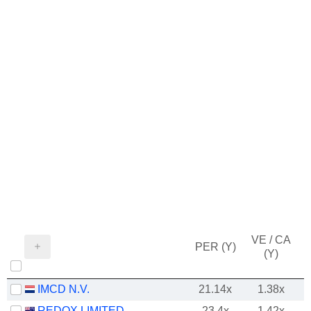
VE / CA
PER (Y)
(Y)
IMCD N.V.
21.14x
1.38x
REDOX LIMITED
23.4x
1.42x