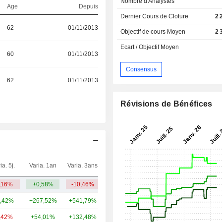
Nombre d'Analystes
Age
Depuis
Dernier Cours de Cloture
2 
62
01/11/2013
Objectif de cours Moyen
2 
Ecart / Objectif Moyen
60
01/11/2013
Consensus
62
01/11/2013
Révisions de Bénéfices
ia. 5j.
Varia. 1an
Varia. 3ans
Capi.($)
,16%
+0,58%
-10,46%
3,92 Md
,42%
+267,52%
+541,79%
61,52 Md
,42%
+54,01%
+132,48%
22,88 Md