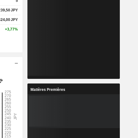
5
239,50
JPY
324,00
JPY
+3,77%
Matières Premières