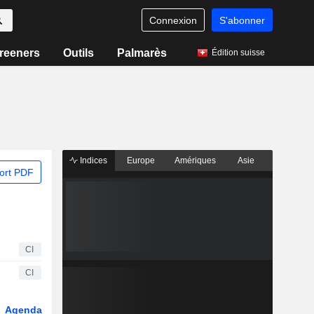
Connexion
S'abonner
reeners
Outils
Palmarès
Édition suisse
Indices
Europe
Amériques
Asie
ort PDF
CI
CI
Agenda
Secteur
Dérivés
Fonds et ETFs