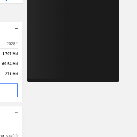
2028 *
1 707 Md
69,54 Md
271 Md
ne société