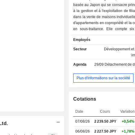
basée au Japon qui se consacre prin
à la gestion et à l'exploitation de fili
dans la vente de maisons individuelle
d'appartements en copropriété et la c
en sous-traitance. Elle compte si
d'activité. Le segment d'activité
Employés
Ichiken exerce ses activités dans l
maisons individuelles, la vente d'a
Secteur
Développement et 
en copropriété, la construction en sou
i
et d'autres activités. Le segment d'
Agenda
29/09
Détachement de dividen
groupe Iida Sangyo exerce des ac
vente de maisons individuelles,
d'appartements en copropriété, de c
Plus d'informations sur la société
en sous-traitance, de location im
d'hôtellerie, de prêt d'argent, d'expl
terrains de golf et autres. Le segment
Cotations
du groupe Toei Housing exerce des a
vente de maisons individuelles, de c
Date
Cours
Variation
en sous-traitance et autres. Le
d’activité du groupe Tact Home,
07/08/26
2 239.50 JPY
+0,54%
Ltd.
Ernest One et d’ID Home sont spécia
la vente de maisons individu
06/08/26
2 227.50 JPY
+1,78%