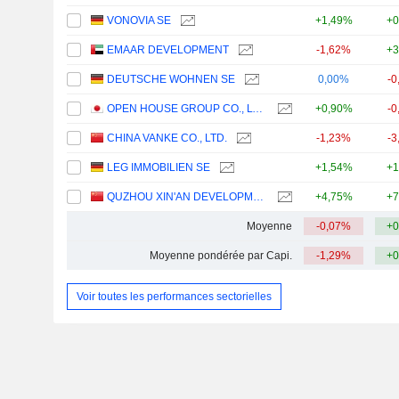
VONOVIA SE
+1,49%
+0
EMAAR DEVELOPMENT
-1,62%
+3
DEUTSCHE WOHNEN SE
0,00%
-0
OPEN HOUSE GROUP CO., LTD.
+0,90%
-0
CHINA VANKE CO., LTD.
-1,23%
-3
LEG IMMOBILIEN SE
+1,54%
+1
QUZHOU XIN'AN DEVELOPMENT CO., LTD.
+4,75%
+7
Moyenne
-0,07%
+0
Moyenne pondérée par Capi.
-1,29%
+0
Voir toutes les performances sectorielles