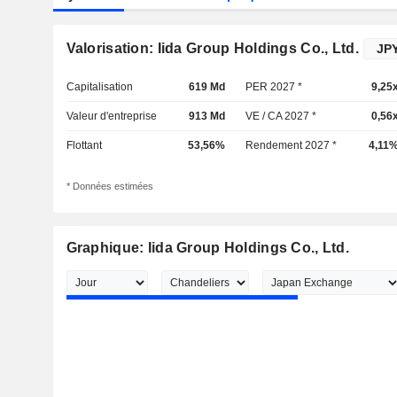
Valorisation: Iida Group Holdings Co., Ltd.
Capitalisation
619 Md
PER 2027 *
9,25
Valeur d'entreprise
913 Md
VE / CA 2027 *
0,56
Flottant
53,56%
Rendement 2027 *
4,11
* Données estimées
Graphique: Iida Group Holdings Co., Ltd.