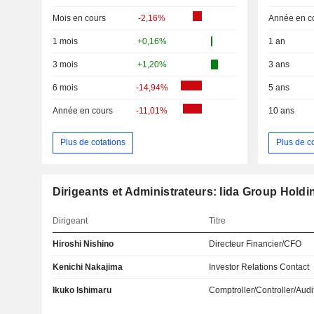
Mois en cours
-2,16%
Année en c
1 mois
+0,16%
1 an
3 mois
+1,20%
3 ans
6 mois
-14,94%
5 ans
Année en cours
-11,01%
10 ans
Plus de cotations
Plus de c
Dirigeants et Administrateurs: Iida Group Holdin
Dirigeant
Titre
Hiroshi Nishino
Directeur Financier/CFO
Kenichi Nakajima
Investor Relations Contact
Ikuko Ishimaru
Comptroller/Controller/Audi