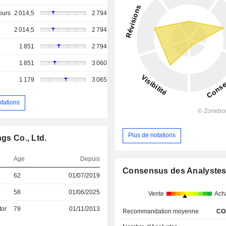
ours
2 014,5
2 794
2 014,5
2 794
1 851
2 794
1 851
3 060
1 179
3 065
otations
Plus de notations
gs Co., Ltd.
Age
Depuis
Consensus des Analyste
62
01/07/2019
58
01/06/2025
Vente
Ach
tor
79
01/11/2013
Recommandation moyenne
CO