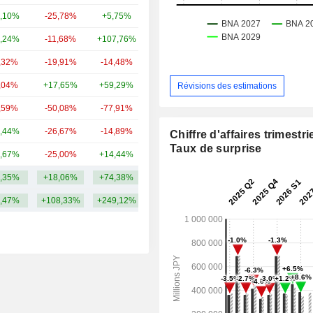
,10%
-25,78%
+5,75%
20,65 Md
,24%
-11,68%
+107,76%
14,57 Md
,32%
-19,91%
-14,48%
8,45 Md
,04%
+17,65%
+59,29%
5,96 Md
Révisions des estimations
,59%
-50,08%
-77,91%
5,34 Md
,44%
-26,67%
-14,89%
4,61 Md
Chiffre d'affaires trimestrie
Taux de surprise
,67%
-25,00%
+14,44%
3,87 Md
,35%
+18,06%
+74,38%
15,18 Md
,47%
+108,33%
+249,12%