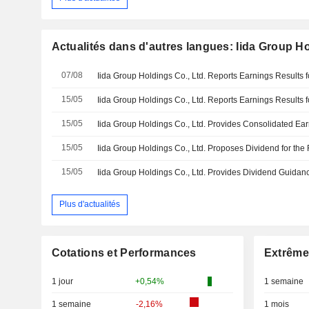
Actualités dans d'autres langues: Iida Group Ho
07/08
15/05
15/05
15/05
15/05
Plus d'actualités
Cotations et Performances
Extrême
1 jour
+0,54%
1 semaine
1 semaine
-2,16%
1 mois