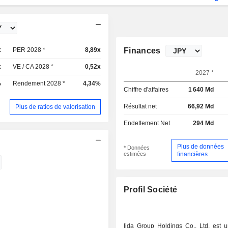
x
PER 2028 *
8,89x
Finances
x
VE / CA 2028 *
0,52x
2027 *
%
Rendement 2028 *
4,34%
Chiffre d'affaires
1 640 Md
Résultat net
66,92 Md
Plus de ratios de valorisation
Endettement Net
294 Md
Plus de données
* Données
estimées
financières
Profil Société
Iida Group Holdings Co., Ltd. est u