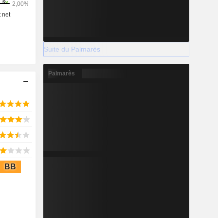
Suite du Palmarès
Palmarès
BB