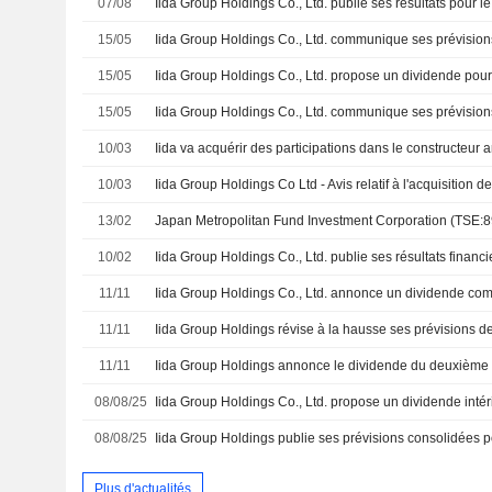
07/08
15/05
15/05
15/05
10/03
10/03
13/02
10/02
11/11
11/11
11/11
08/08/25
08/08/25
Plus d'actualités