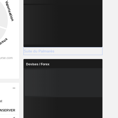
Suite du Palmarès
Devises / Forex
s
at
NSERVER