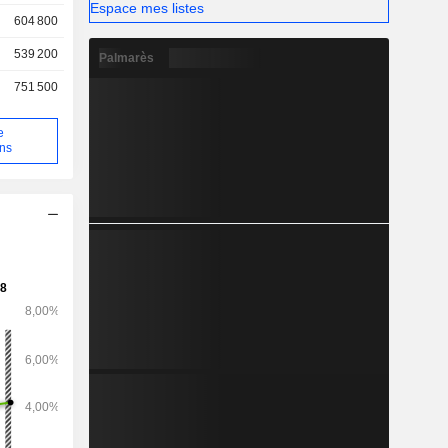
Espace mes listes
t d’autres
604 800
activités de
ériaux de
539 200
Palmarès
on.
751 500
e
ons