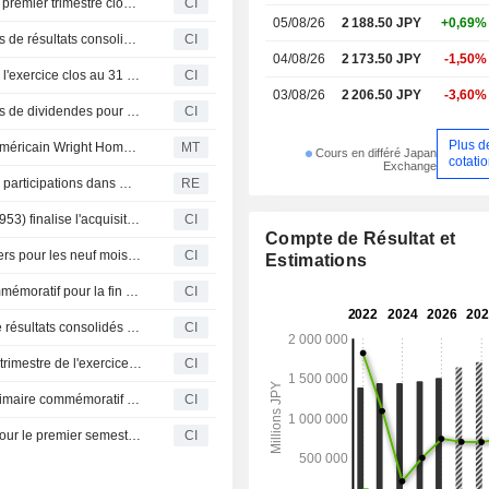
Iida Group Holdings Co., Ltd. publie ses résultats pour le premier trimestre clos le 30 juin 2026
CI
construction en sous-traitance e
05/08/26
2 188.50 JPY
+0,69%
activités. Ils exercent également des 
Iida Group Holdings Co., Ltd. communique ses prévisions de résultats consolidés pour le premier semestre et l'exercice clos au 31 mars 2027
CI
fabrication et de vente de mat
04/08/26
2 173.50 JPY
-1,50%
construction, tels que les blocs de bét
Iida Group Holdings Co., Ltd. propose un dividende pour l'exercice clos au 31 mars 2026, payable le 26 juin 2026
CI
03/08/26
2 206.50 JPY
-3,60%
Iida Group Holdings Co., Ltd. communique ses prévisions de dividendes pour le deuxième trimestre et l'exercice clos le 31 mars 2027
CI
Plus d
Iida va acquérir des participations dans le constructeur américain Wright Homes Group
MT
Cours en différé Japan
cotati
Exchange
Iida Group Holdings Co Ltd - Avis relatif à l'acquisition de participations dans Wright Homes Group aux États-Unis en vue d'en faire une nouvelle filiale et modifications au sein des filiales
RE
Japan Metropolitan Fund Investment Corporation (TSE:8953) finalise l'acquisition de JMF-Bldg. Okinawa Kokusai-Dori 01 auprès de Iida Group Holdings Co., Ltd. (TSE:3291)
CI
Compte de Résultat et
Iida Group Holdings Co., Ltd. publie ses résultats financiers pour les neuf mois clos le 31 décembre 2025
CI
Estimations
Iida Group Holdings Co., Ltd. annonce un dividende commémoratif pour la fin du deuxième trimestre de l'exercice clos le 31 mars 2026, payable le 5 décembre 2025
CI
Iida Group Holdings révise à la hausse ses prévisions de résultats consolidés pour l'exercice clos au 31 mars 2026
CI
Iida Group Holdings annonce le dividende du deuxième trimestre de l'exercice clos le 31 mars 2026 et publie ses prévisions de dividende
CI
Iida Group Holdings Co., Ltd. propose un dividende intérimaire commémoratif pour la fin du deuxième trimestre de l'exercice se terminant en mars 2026
CI
Iida Group Holdings publie ses prévisions consolidées pour le premier semestre et l'exercice 2025-2026
CI