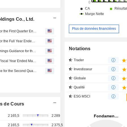
ldings Co., Ltd.
Plus de données financières
Iida Group Holdings Co., Ltd. Reports Earnings Results for the First Quarter Ended June 30, 2026
Iida Group Holdings Co., Ltd. Reports Earnings Results for the Full Year Ended March 31, 2026
Notations
Iida Group Holdings Co., Ltd. Provides Consolidated Earnings Guidance for the Cumulative Second Quarter and Full Year Fiscal Year Ending March 31, 2027
Trader
Iida Group Holdings Co., Ltd. Proposes Dividend for the Fiscal Year Ended March 31, 2026, payable on June 26, 2026
Investisseur
Iida Group Holdings Co., Ltd. Provides Dividend Guidance for the Second Quarter- End and Fiscal Year Ending March 31, 2027
Globale
Qualité
ESG MSCI
s de Cours
2 165,5
2 289
2 165,5
2 375,5