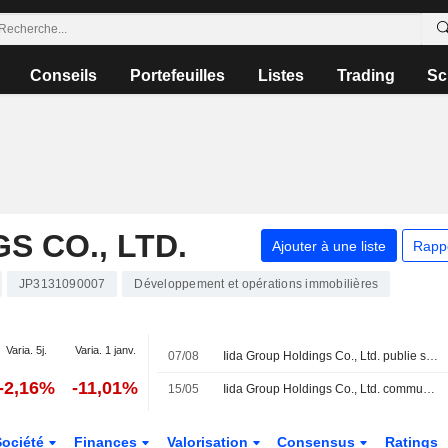
Conseils
Portefeuilles
Listes
Trading
Sc
S CO., LTD.
Ajouter à une liste
Rapp
JP3131090007
Développement et opérations immobilières
Varia. 5j.
Varia. 1 janv.
07/08
Iida Group Holdings Co., Ltd. publie ses résultats pour le premier trimestre clos le 30 juin 2026
-2,16%
-11,01%
15/05
Iida Group Holdings Co., Ltd. communique ses prévisions de résultats consolidés pour le premier semestre et l'exercice clos au 31 mars 2027
Société
Finances
Valorisation
Consensus
Ratings