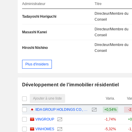
Administrateur
Titre
Directeur/Membre du
Tadayoshi Horiguchi
Conseil
Directeur/Membre du
Masashi Kanei
Conseil
Directeur/Membre du
Hiroshi Nishino
Conseil
Plus d'insiders
Développement de l'immobilier résidentiel
Ajouter à une liste
Varia.
Var
IIDA GROUP HOLDINGS CO., LTD.
+0,54%
-2
VINGROUP
-1,74%
+0
VINHOMES
-5,32%
-1