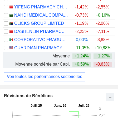
YIFENG PHARMACY CHAIN CO., LTD.
-1,42%
-2,55%
NAHDI MEDICAL COMPANY
-0,73%
+0,16%
CLICKS GROUP LIMITED
-1,19%
-2,06%
DASHENLIN PHARMACEUTICAL GROUP CO., LTD.
-2,23%
-7,11%
CORPORATIVO FRAGUA, S.A.B. DE C.V.
0,00%
-3,88%
GUARDIAN PHARMACY SERVICES, INC.
+11,05%
+10,88%
+
Moyenne
+1,24%
+1,27%
Moyenne pondérée par Capi.
+0,59%
-0,63%
Voir toutes les performances sectorielles
Révisions de Bénéfices