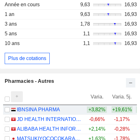
Année en cours
9,63
16,93
1 an
9,63
16,93
3 ans
1,78
16,93
5 ans
1,1
16,93
10 ans
1,1
16,93
Plus de cotations
Pharmacies - Autres
Varia.
Varia. 5j.
IBNSINA PHARMA
+3,82%
+19,61%
+
JD HEALTH INTERNATIONAL INC.
-0,66%
-1,17%
ALIBABA HEALTH INFORMATION TECHNOLOGY LIMITED
+2,14%
-0,28%
MATSUKIYOCOCOKARA & CO.
+1,63%
-1,78%