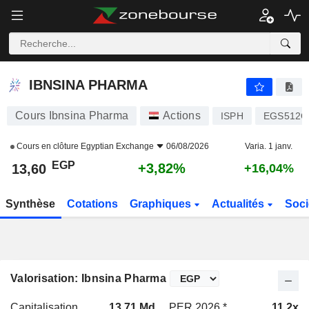
IBNSINA PHARMA
13,60
£
+3,82%
IBNSINA PHARMA
Cours Ibnsina Pharma
Actions
ISPH
EGS512O
Cours en clôture
Egyptian Exchange
06/08/2026
Varia. 1 janv.
EGP
+3,82%
13,60
+16,04%
Synthèse
Cotations
Graphiques
Actualités
Soci
Valorisation: Ibnsina Pharma
Capitalisation
13,71 Md
PER 2026 *
11,2x