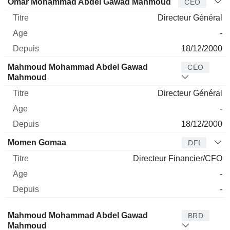
Dirigeant
Titre
Age
Depuis
Omar Mohammad Abdel Gawad Mahmoud
CEO
Directeur Général
-
18/12/2000
Mahmoud Mohammad Abdel Gawad
CEO
Mahmoud
Directeur Général
-
18/12/2000
Momen Gomaa
DFI
Directeur Financier/CFO
-
-
Administrateur
Titre
Age
Depuis
Mahmoud Mohammad Abdel Gawad
BRD
Mahmoud