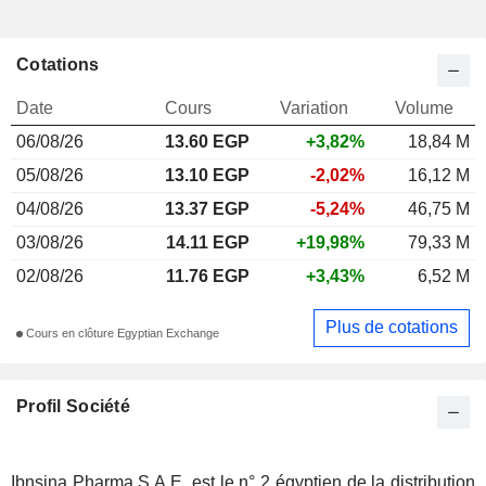
Cotations
Date
Cours
Variation
Volume
06/08/26
13.60 EGP
+3,82%
18,84 M
05/08/26
13.10 EGP
-2,02%
16,12 M
04/08/26
13.37 EGP
-5,24%
46,75 M
03/08/26
14.11 EGP
+19,98%
79,33 M
02/08/26
11.76 EGP
+3,43%
6,52 M
Plus de cotations
Cours en clôture Egyptian Exchange
Profil Société
Ibnsina Pharma S.A.E. est le n° 2 égyptien de la distribution