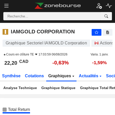
IAMGOLD CORPORATION
22,20
$
-0,63%
IAMGOLD CORPORATION
Graphique Sectoriel IAMGOLD Corporation
Actions
Cours en clôture
TE
17:03:59 06/08/2026
Varia. 1 janv.
CAD
-0,63%
22,20
-1,59%
Synthèse
Cotations
Graphiques
Actualités
Soci
Analyse Technique
Graphique Statique
Graphique Total Re
Total Return