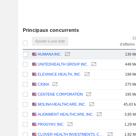
Principaux concurrents
Ch
Ajouter à une liste
d'affaires
HUMANA INC.
130 M
UNITEDHEALTH GROUP INC.
448 M
ELEVANCE HEALTH, INC.
198 M
CIGNA
275 M
CENTENE CORPORATION
195 M
MOLINA HEALTHCARE, INC.
45,43 
ALIGNMENT HEALTHCARE, INC.
3,95 M
PROGYNY, INC.
1,29 M
CLOVER HEALTH INVESTMENTS, CORP.
1,92 M