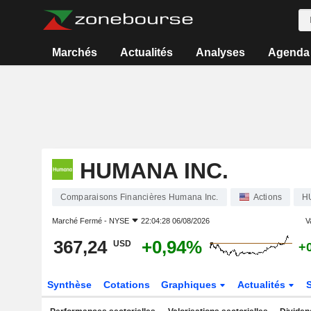
Marchés
Actualités
Analyses
Agenda
HUMANA INC.
Comparaisons Financières Humana Inc.
Actions
H
Marché Fermé -
NYSE
22:04:28 06/08/2026
V
367,24
+0,94%
USD
+
Synthèse
Cotations
Graphiques
Actualités