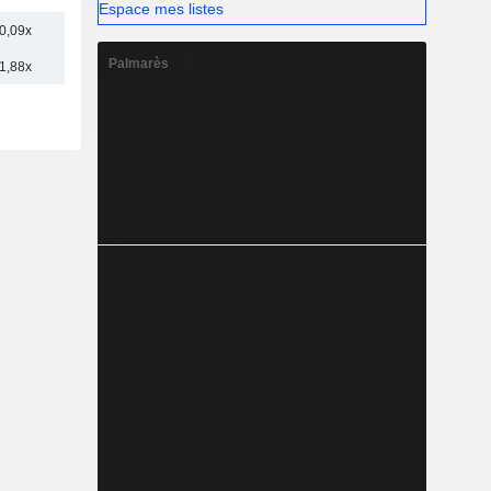
Espace mes listes
0,09x
Palmarès
1,88x