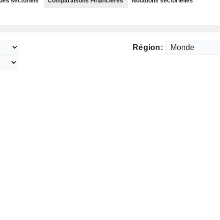
des sectoriels
Comparaisons Financières
Notations sectorielles
Région: