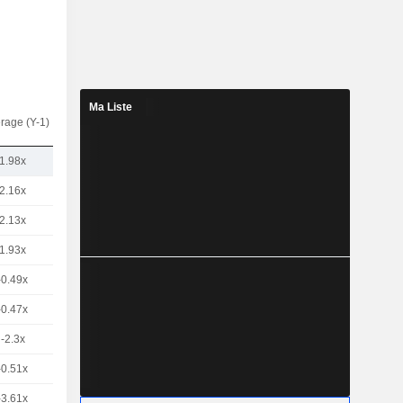
Ma Liste
rage (Y-1)
1.98x
2.16x
2.13x
1.93x
-0.49x
-0.47x
-2.3x
-0.51x
-3.61x