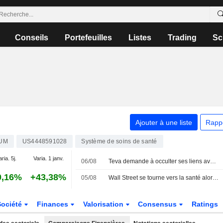
Conseils
Portefeuilles
Listes
Trading
Sc
Ajouter à une liste
Rapp
UM
US4448591028
Système de soins de santé
aria. 5j.
Varia. 1 janv.
06/08
Teva demande à occulter ses liens avec Israël devant le jury, invoquant la guerre à Gaza
0,16%
+43,38%
05/08
Wall Street se tourne vers la santé alors que les valeurs technologiques traversent une zone de turbulences
Société
Finances
Valorisation
Consensus
Ratings