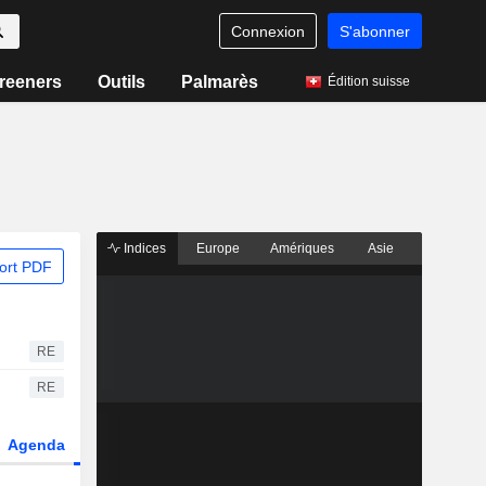
Connexion
S'abonner
reeners
Outils
Palmarès
Édition suisse
Indices
Europe
Amériques
Asie
ort PDF
RE
RE
Agenda
Secteur
Dérivés
Fonds et ETFs