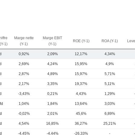
iffre
Marge nette
Marge EBIT
ROE (Y-1)
ROA (Y-1)
Leve
 (Y-1)
(Y-1)
(Y-1)
d
0,92%
2,09%
12,17%
4,34%
d
2,69%
4,24%
15,95%
4,9%
d
2,87%
4,89%
15,97%
5,71%
d
2,17%
3,35%
19,37%
5,11%
d
-3,43%
0,21%
4,43%
1,29%
Md
1,04%
1,84%
13,64%
3,03%
d
-0,02%
2,01%
45,6%
6,89%
d
4,54%
16,85%
36,27%
25,21%
d
-4,45%
-4,44%
-26,33%
-