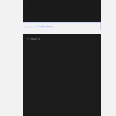
Suite du Palmarès
Palmarès