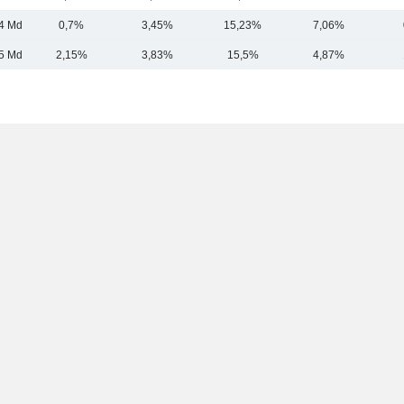
4 Md
0,7%
3,45%
15,23%
7,06%
5 Md
2,15%
3,83%
15,5%
4,87%