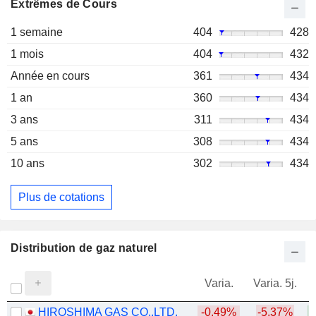
Extrêmes de Cours
1 semaine
404
428
1 mois
404
432
Année en cours
361
434
1 an
360
434
3 ans
311
434
5 ans
308
434
10 ans
302
434
Plus de cotations
Distribution de gaz naturel
Varia.
Varia. 5j.
HIROSHIMA GAS CO.,LTD.
-0,49%
-5,37%