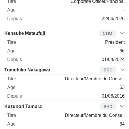
Corporate Officer/Principal
-
22/06/2026
Administrateur
Titre
Age
Depuis
Kensuke Matsufuji
CHM
Président
66
01/04/2024
Tomohiko Nakagawa
BRD
Directeur/Membre du Conseil
63
01/06/2016
Kazunori Tamura
BRD
Directeur/Membre du Conseil
64