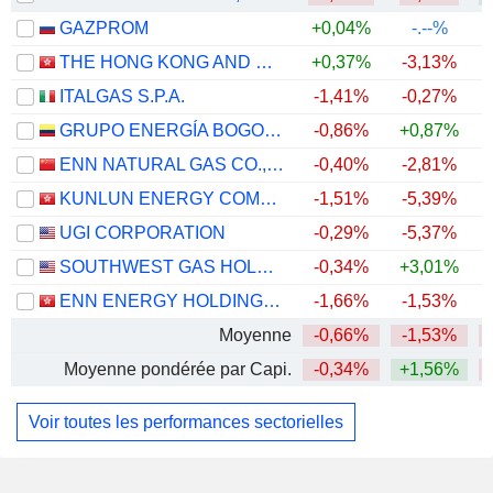
GAZPROM
+0,04%
-.--%
THE HONG KONG AND CHINA GAS COMPANY LIMITED
+0,37%
-3,13%
ITALGAS S.P.A.
-1,41%
-0,27%
+
GRUPO ENERGÍA BOGOTÁ S.A. E.S.P.
-0,86%
+0,87%
ENN NATURAL GAS CO., LTD.
-0,40%
-2,81%
KUNLUN ENERGY COMPANY LIMITED
-1,51%
-5,39%
UGI CORPORATION
-0,29%
-5,37%
SOUTHWEST GAS HOLDINGS, INC.
-0,34%
+3,01%
+
ENN ENERGY HOLDINGS LIMITED
-1,66%
-1,53%
Moyenne
-0,66%
-1,53%
Moyenne pondérée par Capi.
-0,34%
+1,56%
Voir toutes les performances sectorielles