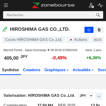
HIROSHIMA GAS CO.,LTD.
405,00
¥
-0,49%
HIROSHIMA GAS CO.,LTD.
Cours HIROSHIMA GAS Co.,Ltd.
Actions
9535
Marché Fermé -
Japan Exchange
08:30:00 07/08/2026
Varia. 1 janv.
JPY
-0,49%
405,00
+6,30%
Synthèse
Cotations
Graphiques
Actualités
Soci
Valorisation: HIROSHIMA GAS Co.,Ltd.
Capitalisation
27,84 Md
PER 2025
13,9x