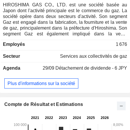
HIROSHIMA GAS CO., LTD. est une société basée au
Japon dont l'activité principale est le commerce du gaz. La
société opère dans deux secteurs d'activité. Son segment
Gaz est engagé dans la fabrication, la fourniture et la vente
de gaz, principalement dans la préfecture d'Hiroshima. Son
segment Gaz est également impliqué dans la vente
d'équipements de gaz, ainsi que dans la fourniture de
Employés
1 676
services d'installation d'équipements de gaz. Son segment
Gaz de pétrole liquéfié (GPL) est impliqué dans la vente de
Secteur
Services aux collectivités de gaz
GPL et d'équipements GPL, ainsi que dans la fourniture de
services d'installation de plomberie GPL. Les autres
Agenda
29/09
Détachement de dividende - 6 JPY
activités comprennent la construction de canalisations,
l'installation de machines, ainsi que la distribution
d'informations et la prestation de services aux personnes
Plus d'informations sur la société
âgées, entre autres.
Compte de Résultat et Estimations