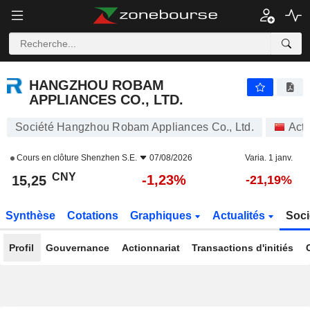
HANGZHOU ROBAM APPLIANCES CO., LTD.
15,25
¥
-1,23%
HANGZHOU ROBAM
APPLIANCES CO., LTD.
Société Hangzhou Robam Appliances Co., Ltd.
Act
Cours en clôture
Shenzhen S.E.
07/08/2026
Varia. 1 janv.
CNY
-1,23%
15,25
-21,19%
Synthèse
Cotations
Graphiques
Actualités
Soci
Profil
Gouvernance
Actionnariat
Transactions d'initiés