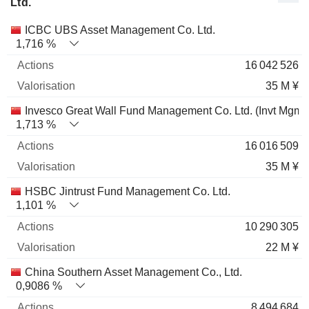
Ltd.
Nom
Actions
%
Valorisation
ICBC UBS Asset Management Co. Ltd.
1,716 %
16 042 526
35 M ¥
Invesco Great Wall Fund Management Co. Ltd. (Invt Mgmt)
1,713 %
16 016 509
35 M ¥
HSBC Jintrust Fund Management Co. Ltd.
1,101 %
10 290 305
22 M ¥
China Southern Asset Management Co., Ltd.
0,9086 %
8 494 684