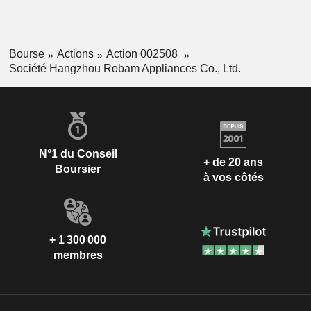
Bourse
Actions
Action 002508
Société Hangzhou Robam Appliances Co., Ltd.
N°1 du Conseil
+ de 20 ans
Boursier
à vos côtés
+ 1 300 000
membres