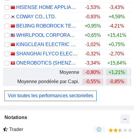
HISENSE HOME APPLIANCES GROUP CO., LTD.
-1,53%
-3,43%
COWAY CO., LTD.
-0,93%
+4,59%
BEIJING ROBOROCK TECHNOLOGY CO., LTD.
+0,95%
-4,21%
WHIRLPOOL CORPORATION
+0,65%
+15,41%
KINGCLEAN ELECTRIC CO.,LTD
-1,02%
+0,75%
+
SHANGHAI FLYCO ELECTRICAL APPLIANCE CO., LTD.
-0,32%
-2,70%
ONEROBOTICS (SHENZHEN) CO., LTD.
-3,34%
+15,64%
Moyenne
-0,80%
+1,21%
Moyenne pondérée par Capi.
-0,55%
-0,85%
Voir toutes les performances sectorielles
Notations
Trader