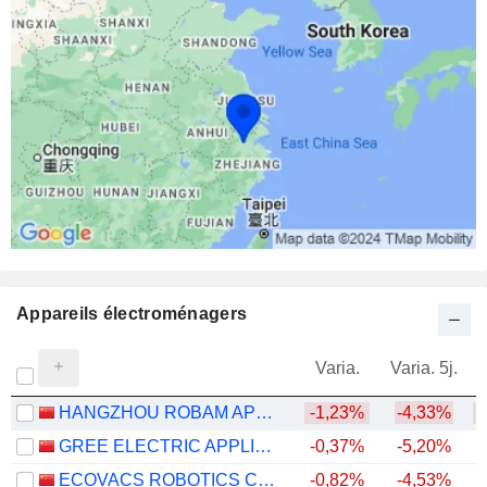
Appareils électroménagers
Varia.
Varia. 5j.
HANGZHOU ROBAM APPLIANCES CO., LTD.
-1,23%
-4,33%
GREE ELECTRIC APPLIANCES, INC. OF ZHUHAI
-0,37%
-5,20%
ECOVACS ROBOTICS CO., LTD.
-0,82%
-4,53%