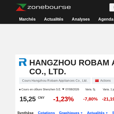
Marchés
Actualités
Analyses
Agenda
HANGZHOU ROBAM 
CO., LTD.
Cours Hangzhou Robam Appliances Co., Ltd.
Actions
Cours en clôture
Shenzhen S.E.
07/08/2026
Varia. 5j.
Varia. 1 j
15,25
-1,23%
CNY
-7,80%
-21,
Synthèse
Cotations
Graphiques
Actualités