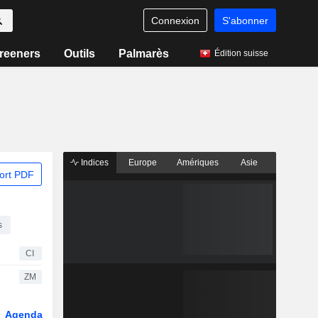
Connexion
S'abonner
reeners
Outils
Palmarès
Édition suisse
Indices
Europe
Amériques
Asie
ort PDF
s
CI
ZM
Agenda
Secteur
Fonds et ETFs