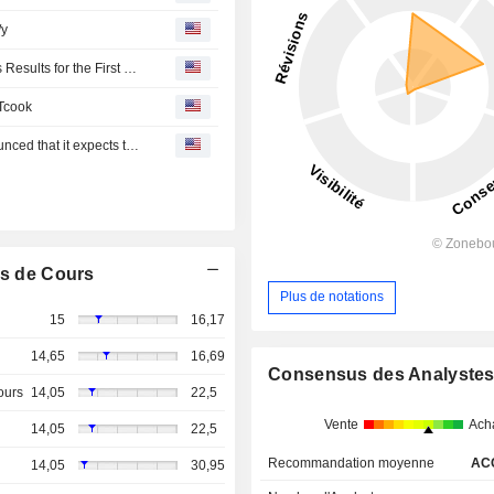
/y
Hangzhou Robam Appliances Co., Ltd. Reports Earnings Results for the First Quarter Ended March 31, 2026
UTcook
UTcook Intelligence International Holdings Limited announced that it expects to receive CNY 100 million in funding from Hangzhou Robam Appliances Co., Ltd.
s de Cours
Plus de notations
15
16,17
14,65
16,69
Consensus des Analyste
ours
14,05
22,5
Vente
Ach
14,05
22,5
Recommandation moyenne
AC
14,05
30,95