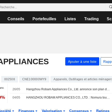
Conseils
Portefeuilles
Listes
Trading
Sc
APPLIANCES
Ajouter à une liste
Rapp
002508
CNE100000WY9
Appareils, Outillages et articles ménager
anv.
26/05
Hangzhou Robam Appliances Co., Ltd. annonce son plan de distribution du dividende final 2025 sur les actions A, payable le 03 juin 2026
19%
04/05
HANGZHOU ROBAM APPLIANCES CO., LTD. : Nomura toujours neutre sur le dossier
Société
Finances
Valorisation
Consensus
Ratings