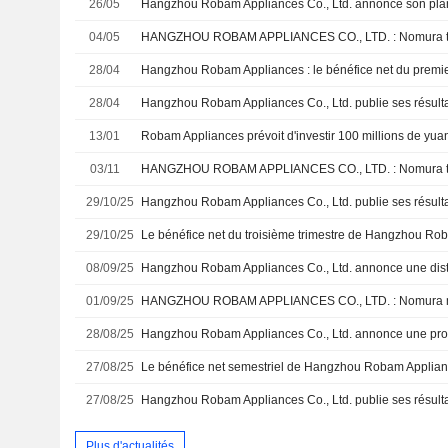
26/05
04/05
28/04
28/04
13/01
Robam Appliances prévoit d'investir 100 millions de yu
03/11
29/10/25
29/10/25
08/09/25
01/09/25
28/08/25
27/08/25
27/08/25
Plus d'actualités