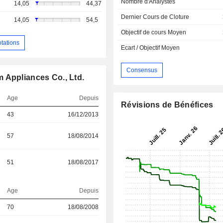
Nombre d'Analystes
14,05
44,37
Dernier Cours de Cloture
14,05
54,5
Objectif de cours Moyen
otations
Ecart / Objectif Moyen
Consensus
 Appliances Co., Ltd.
Age
Depuis
Révisions de Bénéfices
43
16/12/2013
57
18/08/2014
51
18/08/2017
Age
Depuis
70
18/08/2008