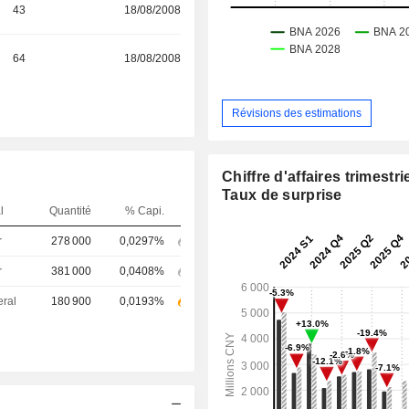
43
18/08/2008
64
18/08/2008
Révisions des estimations
Chiffre d'affaires trimestrie
Taux de surprise
l
Quantité
% Capi.
r
278 000
0,0297%
r
381 000
0,0408%
eral
180 900
0,0193%