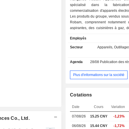
spécialisé dans la fabricati
commercialisation d'appareils élect
Les produits du groupe, vendus sous
Robam, comprennent notamment d
aspirantes, des cuisinières à gaz, d
des micro-ondes, des stérilisat
Employés
autocuiseurs électriques et d
électroménagers (robots, mixeurs, b
Secteur
Appareils, Outillages
etc.). A fin 2022, le groupe dispose de 3 sites de
production implantés en Chine.
Agenda
28/08
Publication des résultat
Plus d'informations sur la société
Cotations
Date
Cours
Variation
07/08/26
15.25 CNY
-1,23%
ces Co., Ltd.
06/08/26
15.44 CNY
-1,72%