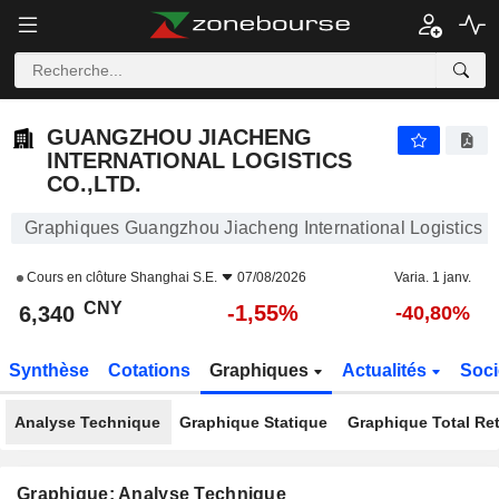
GUANGZHOU JIACHENG INTERNATIONAL LOGISTICS CO.,LTD.
6,340
¥
-1,55%
GUANGZHOU JIACHENG
INTERNATIONAL LOGISTICS
CO.,LTD.
Graphiques Guangzhou Jiacheng International Logistics C
Cours en clôture
Shanghai S.E.
07/08/2026
Varia. 1 janv.
CNY
-1,55%
6,340
-40,80%
Synthèse
Cotations
Graphiques
Actualités
Soci
Analyse Technique
Graphique Statique
Graphique Total Re
Graphique: Analyse Technique