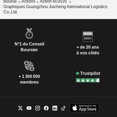
Bourse
Actions
Action 603535
Graphiques Guangzhou Jiacheng International Logistics
Co.,Ltd.
N°1 du Conseil
+ de 20 ans
Boursier
à vos côtés
+ 1 300 000
membres