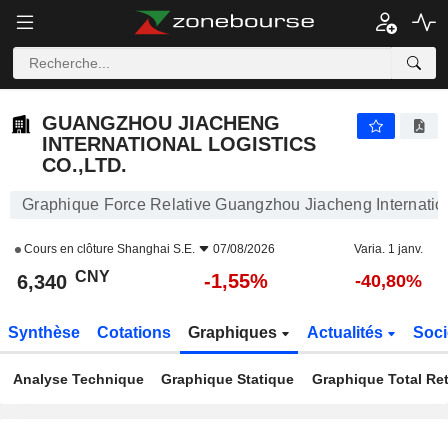
GUANGZHOU JIACHENG INTERNATIONAL LOGISTICS CO.,LTD.
6,340
¥
-1,55%
GUANGZHOU JIACHENG
INTERNATIONAL LOGISTICS
CO.,LTD.
Graphique Force Relative Guangzhou Jiacheng Internationa
Cours en clôture
Shanghai S.E.
07/08/2026
Varia. 1 janv.
CNY
-1,55%
6,340
-40,80%
Synthèse
Cotations
Graphiques
Actualités
Soci
Analyse Technique
Graphique Statique
Graphique Total Re