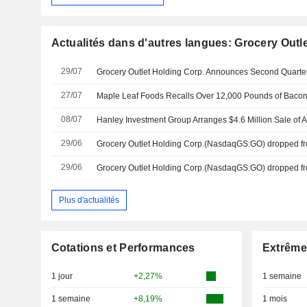
Actualités dans d'autres langues: Grocery Outl
29/07
27/07
Maple Leaf Foods Recalls Over 12,000 Pounds of Baco
08/07
29/06
29/06
Plus d'actualités
Cotations et Performances
Extrême
1 jour
+2,27%
1 semaine
1 semaine
+8,19%
1 mois