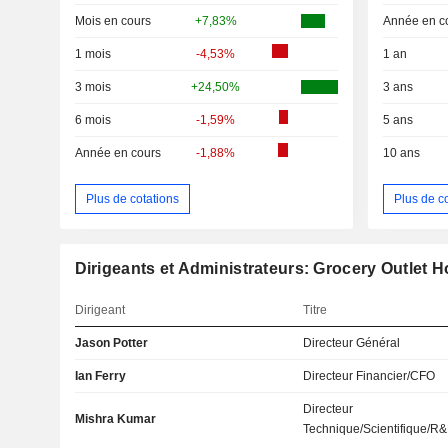
Mois en cours
+7,83%
Année en c
1 mois
-4,53%
1 an
3 mois
+24,50%
3 ans
6 mois
-1,59%
5 ans
Année en cours
-1,88%
10 ans
Plus de cotations
Plus de c
Dirigeants et Administrateurs: Grocery Outlet H
Dirigeant
Titre
Jason Potter
Directeur Général
Ian Ferry
Directeur Financier/CFO
Directeur
Mishra Kumar
Technique/Scientifique/R