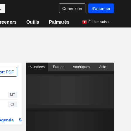
Connexion
S'abonner
reeners
Outils
Palmarès
Édition suisse
Indices
Europe
Amériques
Asie
ort PDF
MT
CI
Agenda
Secteur
Dérivés
Fonds et ETFs