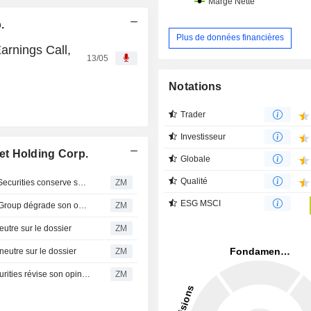
.
Plus de données financières
arnings Call,
13/05
Notations
Trader
Investisseur
et Holding Corp.
Globale
Qualité
GROCERY OUTLET HOLDING CORP. : Deutsche Bank Securities conserve son opinion neutre
ZM
ESG MSCI
GROCERY OUTLET HOLDING CORP. : Telsey Advisory Group dégrade son opinion à neutre
ZM
tre sur le dossier
ZM
tre sur le dossier
ZM
GROCERY OUTLET HOLDING CORP. : Wells Fargo Securities révise son opinion et passe à neutre
ZM