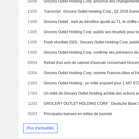
09/06
Grocery Outlet Holding Corp. annonce des changements 
13/05
Transcript : Grocery Outlet Holding Corp., Q1 2026 Earn
13/05
Grocery Outlet : repli du bénéfice ajusté au T1, le chiffre
13/05
13/05
13/05
09/04
Retrait d'un avis de cabinet d'avocats concernant Grocer
02/04
23/03
17/03
11/03
05/03
Principales baisses en milieu de journée
Plus d'actualités