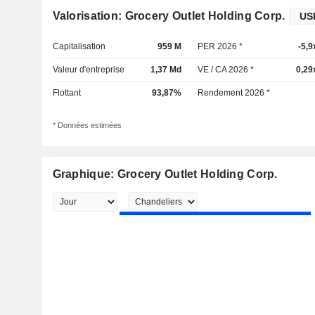
Valorisation: Grocery Outlet Holding Corp.
Capitalisation
959 M
PER 2026 *
-5,9
Valeur d'entreprise
1,37 Md
VE / CA 2026 *
0,29
Flottant
93,87%
Rendement 2026 *
* Données estimées
Graphique: Grocery Outlet Holding Corp.