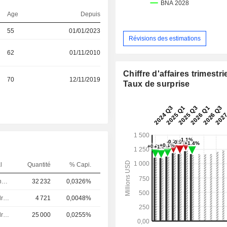
Age
Depuis
55
01/01/2023
Révisions des estimations
62
01/11/2010
Chiffre d'affaires trimestrie
70
12/11/2019
Taux de surprise
l
Quantité
% Capi.
Directeur financier
32 232
0,0326%
Dirigeant / cadre principal
4 721
0,0048%
Dirigeant / cadre principal
25 000
0,0255%