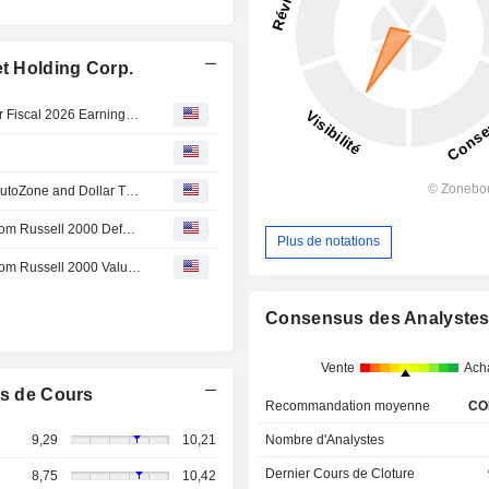
et Holding Corp.
Grocery Outlet Holding Corp. Announces Second Quarter Fiscal 2026 Earnings Release and Conference Call Date
n
Hanley Investment Group Arranges $4.6 Million Sale of AutoZone and Dollar Tree at Grocery Anchored Center in Victorville, California
Grocery Outlet Holding Corp.(NasdaqGS:GO) dropped from Russell 2000 Defensive Index
Plus de notations
Grocery Outlet Holding Corp.(NasdaqGS:GO) dropped from Russell 2000 Value-Defensive Index
Consensus des Analyste
Vente
Ach
s de Cours
Recommandation moyenne
CO
Nombre d'Analystes
9,29
10,21
Dernier Cours de Cloture
8,75
10,42