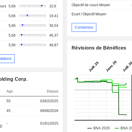
Objectif de cours Moyen
ours
5,66
10,6
Ecart / Objectif Moyen
5,66
19,41
5,66
36,54
Consensus
5,66
46,37
5,66
48,87
Révisions de Bénéfices
otations
olding Corp.
Age
Depuis
55
03/02/2025
45
09/06/2026
-
01/01/2025
&D