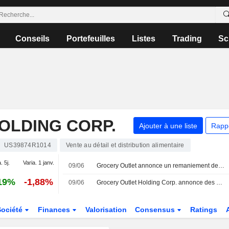
Conseils
Portefeuilles
Listes
Trading
Sc
OLDING CORP.
Ajouter à une liste
Rapp
US39874R1014
Vente au détail et distribution alimentaire
. 5j.
Varia. 1 janv.
09/06
Grocery Outlet annonce un remaniement de sa direction
19%
-1,88%
09/06
Grocery Outlet Holding Corp. annonce des changements au sein de sa direction
Société
Finances
Valorisation
Consensus
Ratings