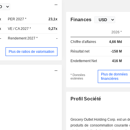
x
PER 2027 *
23,1x
Finances
x
VE / CA 2027 *
0,27x
2026 *
-
Rendement 2027 *
-
Chiffre d'affaires
4,66 Md
Résultat net
-158 M
Plus de ratios de valorisation
Endettement Net
416 M
Plus de données
* Données
estimées
financières
Profil Société
Grocery Outlet Holding Corp. est un dé
produits de consommation courante