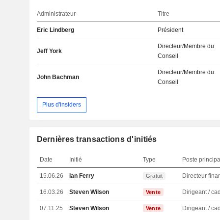
Administrateur
Titre
Eric Lindberg
Président
Directeur/Membre du
Jeff York
Conseil
Directeur/Membre du
John Bachman
Conseil
Plus d'insiders
Dernières transactions d'initiés
Date
Initié
Type
Poste principa
15.06.26
Ian Ferry
Gratuit
16.03.26
Steven Wilson
Vente
07.11.25
Steven Wilson
Vente