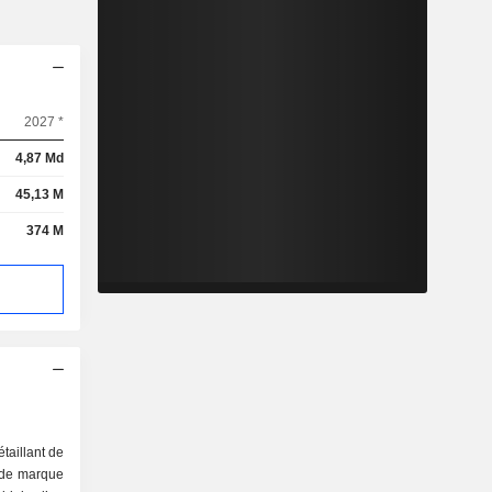
2027 *
4,87 Md
45,13 M
374 M
taillant de
 de marque