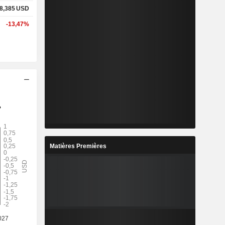
8,385
USD
-13,47%
Matières Premières