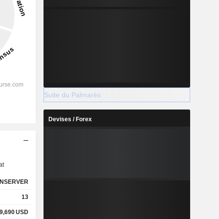
Suite du Palmarès
Devises / Forex
s
at
NSERVER
13
9,690
USD