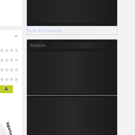
Suite du Palmarès
Palmarès
A