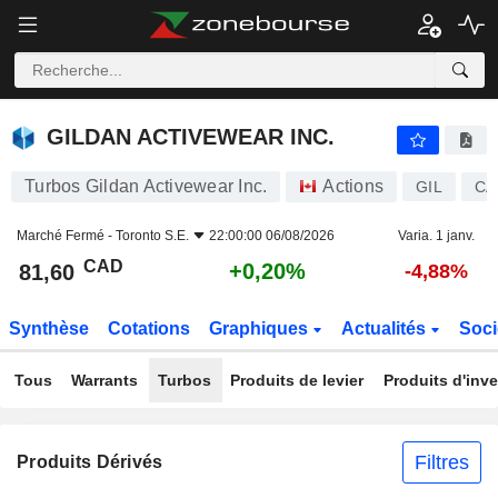
GILDAN ACTIVEWEAR INC.
81,60
$
+0,20%
GILDAN ACTIVEWEAR INC.
Turbos Gildan Activewear Inc.
Actions
GIL
CA
Marché Fermé -
Toronto S.E.
22:00:00 06/08/2026
Varia. 1 janv.
CAD
+0,20%
81,60
-4,88%
Synthèse
Cotations
Graphiques
Actualités
Soci
Tous
Warrants
Turbos
Produits de levier
Produits d'inv
Filtres
Produits Dérivés