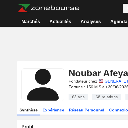
Marchés
Actualités
Analyses
Agenda
Noubar Afey
Fondateur chez
GENERATE B
Fortune : 156 M $ au 30/06/202
63 ans
68
relations
Synthèse
Expérience
Réseau Personnel
Connexio
Profil