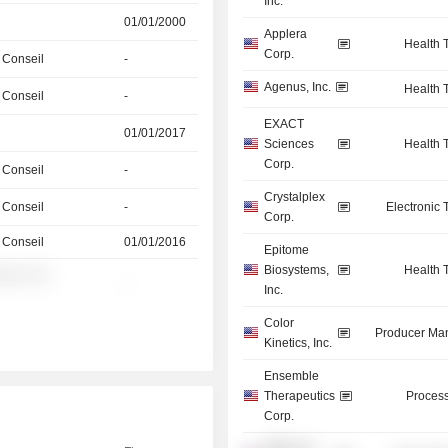
Inc.
01/01/2000
Applera
Health 
Corp.
 Conseil
-
Agenus, Inc.
Health 
 Conseil
-
EXACT
01/01/2017
Sciences
Health 
Corp.
 Conseil
-
Crystalplex
 Conseil
-
Electronic
Corp.
 Conseil
01/01/2016
Epitome
Biosystems,
Health 
░░░ ░░
-
Inc.
Color
Producer Man
Kinetics, Inc.
Ensemble
Therapeutics
Process
Corp.