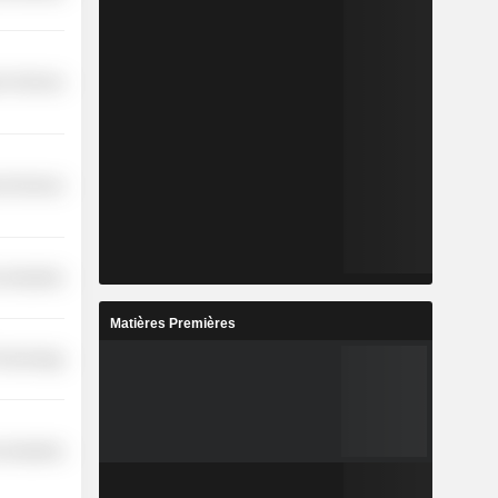
r Services
l Services
 Industries
Matières Premières
Technology
 Industries