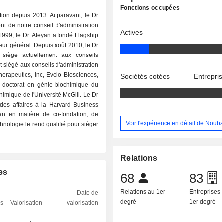
Fonctions occupées
tion depuis 2013. Auparavant, le Dr
nt de notre conseil d'administration
Actives
1999, le Dr. Afeyan a fondé Flagship
cteur général. Depuis août 2010, le Dr
 siège actuellement aux conseils
 siégé aux conseils d'administration
rapeutics, Inc, Evelo Biosciences,
Sociétés cotées
Entrepri
n doctorat en génie biochimique du
himique de l'Université McGill. Le Dr
 des affaires à la Harvard Business
an en matière de co-fondation, de
Voir l'expérience en détail de Noub
hnologie le rend qualifié pour siéger
Relations
es
68
83
Relations au 1er
Entreprises 
Date de
degré
1er degré
ns
Valorisation
valorisation