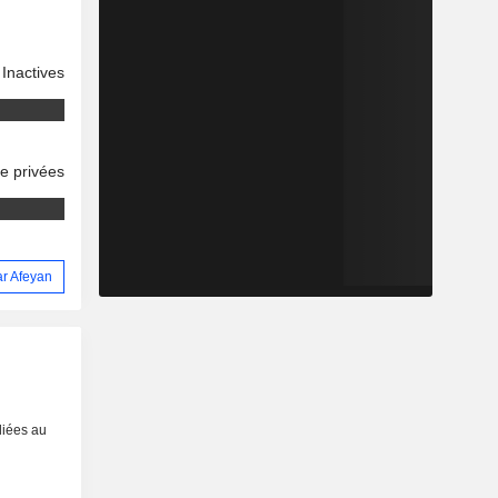
Inactives
se privées
ar Afeyan
liées au