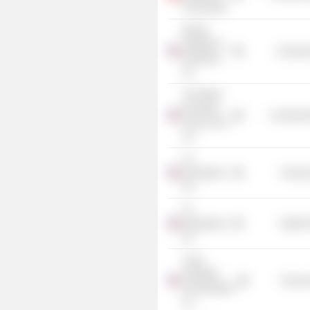
L'Economie
Boston
Symphony
Consume
Orchestra,
Inc.
The World
Economic
Commercia
Forum USA,
Inc.
LS
Dissolution,
Process
Inc.
T2
Biosystems,
Health 
Inc.
Joule
Unlimited
Process
Technologies,
Inc.