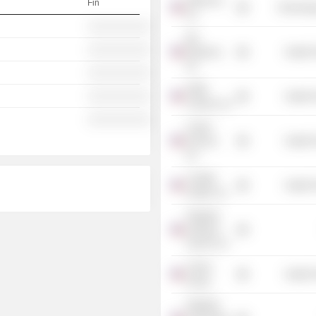
Affinnova,
Fin
Technolog
Inc.
░░░░░░░░░░
BG
░░░░░░░░░░
Medicine,
Health 
Inc.
░░░░░░░░░░
DNIB
░░░░░░░░░░
Health 
Unwind, Inc.
░░░░░░░░░░
Codon
Devices,
Health 
Inc.
YourBio
Health 
Health, Inc.
Flagship
Ventures
Fund IV LP
Celera
Health 
Group
Flagship