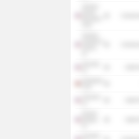
Armenian
General
Commercia
Benevolent
Union
Armenian
Assembly of
Commercia
America,
Inc.
Sesen Bio,
Health 
Inc.
Ameriabank
CJSC
Theracrine,
Health 
Inc.
Permeon
Biologics,
Health 
Inc.
Essentient,