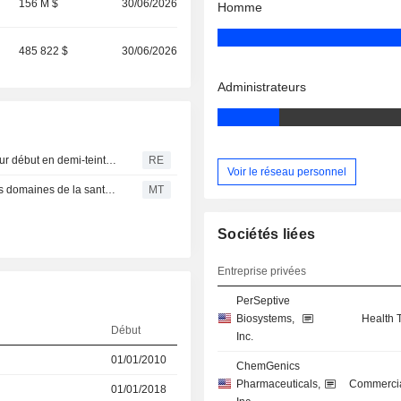
156 M $
30/06/2026
Homme
485 822 $
30/06/2026
Administrateurs
Les actions de Generate Biomedicines chutent lors de leur début en demi-teinte sur le Nasdaq
RE
Voir le réseau personnel
Flagship Pioneering lève 3,6 milliards de dollars dans les domaines de la santé et de l'IA
MT
Sociétés liées
Entreprise privées
PerSeptive
Biosystems,
Health 
Début
Inc.
01/01/2010
ChemGenics
Pharmaceuticals,
Commercia
01/01/2018