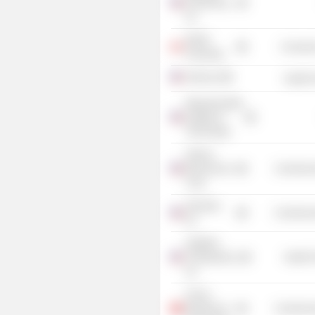
Pioneering,
Inc.
McGill
Consume
University
Adnexus
Health 
Massachusetts
Institute of
Technology
Helicos
Biosciences
Commercia
Corp.
Selventa,
Commercia
Inc.
Adaptive
Therapeutics,
Health 
Inc.
Forum
Mondial de
Commercia