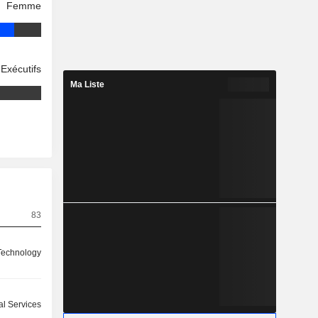
Femme
Exécutifs
Ma Liste
83
Technology
l Services