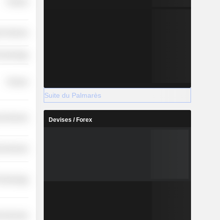
Finance
r Services
Technology
Finance
Suite du Palmarès
l Services
Devises / Forex
l Services
Technology
l Services