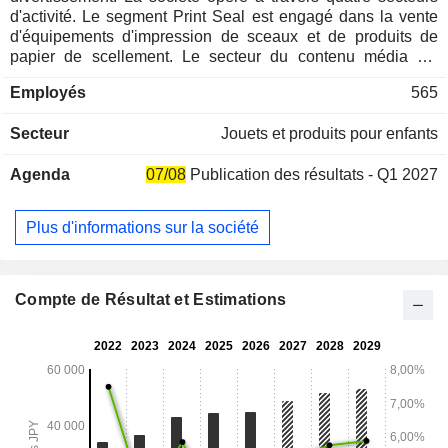
d'activité. Le segment Print Seal est engagé dans la vente
d'équipements d'impression de sceaux et de produits de
papier de scellement. Le secteur du contenu média est
engagé dans l'exploitation de PiCTLINK, qui fournit des
Employés
565
services d'acquisition et de lecture d'images de sceaux
imprimés via Internet. Le segment Merchandising de
Secteur
Jouets et produits pour enfants
personnages est engagé dans la planification et la vente de
jouets en peluche et de figurines dans les jeux de grue
Agenda
07/08
Publication des résultats - Q1 2027
offerts par les installations de loisirs. Le segment des jeux
est engagé dans la conception et la vente de jeux sociaux
compatibles avec les logiciels de jeux vidéo domestiques et
Plus d'informations sur la société
les plateformes de contenu numérique.
Compte de Résultat et Estimations