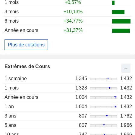
1 mois
+0,57%
3 mois
+10,13%
6 mois
+34,77%
Année en cours
+31,37%
Plus de cotations
Extrêmes de Cours
1 semaine
1 345
1 432
1 mois
1 328
1 432
Année en cours
1 004
1 432
1 an
1 004
1 432
3 ans
807
1 762
5 ans
807
1 966
10 ans
747
1 966