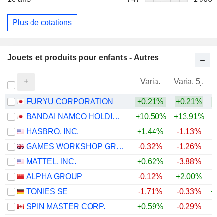
Plus de cotations
Jouets et produits pour enfants - Autres
Varia.
Varia. 5j.
FURYU CORPORATION
+0,21%
+0,21%
+
BANDAI NAMCO HOLDINGS INC.
+10,50%
+13,91%
HASBRO, INC.
+1,44%
-1,13%
+
GAMES WORKSHOP GROUP PLC
-0,32%
-1,26%
+
MATTEL, INC.
+0,62%
-3,88%
ALPHA GROUP
-0,12%
+2,00%
TONIES SE
-1,71%
-0,33%
+
SPIN MASTER CORP.
+0,59%
-0,29%