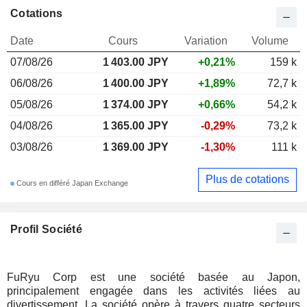
Cotations
Date
Cours
Variation
Volume
07/08/26
1 403.00
JPY
+0,21%
159 k
06/08/26
1 400.00 JPY
+1,89%
72,7 k
05/08/26
1 374.00 JPY
+0,66%
54,2 k
04/08/26
1 365.00 JPY
-0,29%
73,2 k
03/08/26
1 369.00 JPY
-1,30%
111 k
Plus de cotations
Cours en différé Japan Exchange
Profil Société
FuRyu Corp est une société basée au Japon,
principalement engagée dans les activités liées au
divertissement. La société opère à travers quatre secteurs