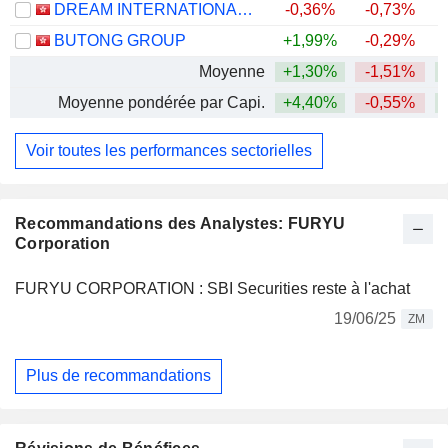
DREAM INTERNATIONAL LIMITED
-0,36%
-0,73%
BUTONG GROUP
+1,99%
-0,29%
Moyenne
+1,30%
-1,51%
+
Moyenne pondérée par Capi.
+4,40%
-0,55%
+
Voir toutes les performances sectorielles
Recommandations des Analystes: FURYU
Corporation
FURYU CORPORATION : SBI Securities reste à l'achat
19/06/25
ZM
Plus de recommandations