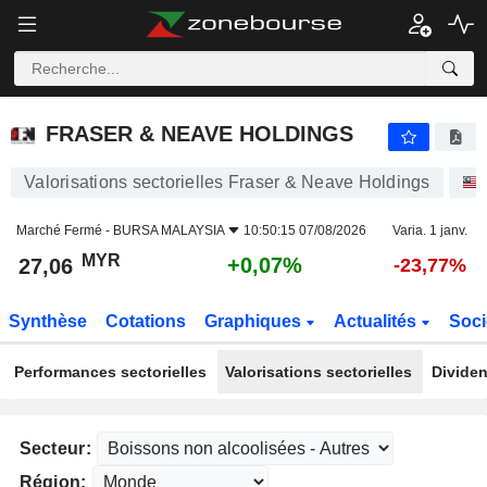
FRASER & NEAVE HOLDINGS
27,06
RM
+0,07%
FRASER & NEAVE HOLDINGS
Valorisations sectorielles Fraser & Neave Holdings
Marché Fermé -
BURSA MALAYSIA
10:50:15 07/08/2026
Varia. 1 janv.
MYR
+0,07%
27,06
-23,77%
Synthèse
Cotations
Graphiques
Actualités
Soci
Performances sectorielles
Valorisations sectorielles
Dividen
Secteur:
Région: