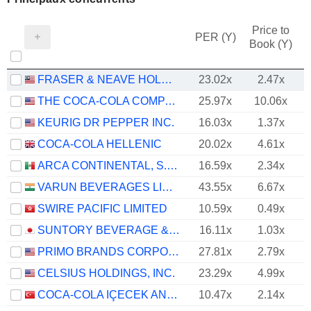
Price to
PER (Y)
Book (Y)
FRASER & NEAVE HOLDINGS
23.02x
2.47x
THE COCA-COLA COMPANY
25.97x
10.06x
KEURIG DR PEPPER INC.
16.03x
1.37x
COCA-COLA HELLENIC
20.02x
4.61x
ARCA CONTINENTAL, S.A.B. DE C.V.
16.59x
2.34x
VARUN BEVERAGES LIMITED
43.55x
6.67x
SWIRE PACIFIC LIMITED
10.59x
0.49x
SUNTORY BEVERAGE & FOOD LIMITED
16.11x
1.03x
PRIMO BRANDS CORPORATION
27.81x
2.79x
CELSIUS HOLDINGS, INC.
23.29x
4.99x
COCA-COLA IÇECEK ANONIM SIRKETI
10.47x
2.14x