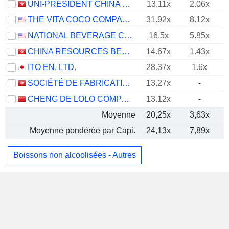
UNI-PRESIDENT CHINA HOLDINGS LTD
13.11x
2.06x
THE VITA COCO COMPANY, INC.
31.92x
8.12x
NATIONAL BEVERAGE CORP.
16.5x
5.85x
CHINA RESOURCES BEVERAGE (HOLDINGS) COMPANY LIMITED
14.67x
1.43x
ITO EN, LTD.
28.37x
1.6x
SOCIÉTÉ DE FABRICATION DES BOISSONS DE TUNISIE SOCIÉTÉ ANONYME
13.27x
-
CHENG DE LOLO COMPANY LIMITED
13.12x
-
Moyenne
20,25x
3,63x
Moyenne pondérée par Capi.
24,13x
7,89x
Boissons non alcoolisées - Autres